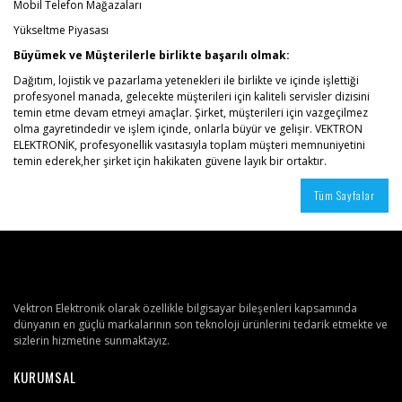
Mobil Telefon Mağazaları
Yükseltme Piyasası
Büyümek ve Müşterilerle birlikte başarılı olmak:
Dağıtım, lojistik ve pazarlama yetenekleri ile birlikte ve içinde işlettiği
profesyonel manada, gelecekte müşterileri için kaliteli servisler dizisini
temin etme devam etmeyi amaçlar. Şirket, müşterileri için vazgeçilmez
olma gayretindedir ve işlem içinde, onlarla büyür ve gelişir. VEKTRON
ELEKTRONİK, profesyonellik vasıtasıyla toplam müşteri memnuniyetini
temin ederek,her şirket için hakikaten güvene layık bir ortaktır.
Tüm Sayfalar
Vektron Elektronik olarak özellikle bilgisayar bileşenleri kapsamında
dünyanın en güçlü markalarının son teknoloji ürünlerini tedarik etmekte ve
sizlerin hizmetine sunmaktayız.
KURUMSAL