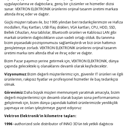
uygulayıcılarına ve dağıtıcılara, geniş bir çözümler ve hizmetler dizisi
sunar. VEKTRON ELEKTRONİK ürünlerini orijinal tasarım üretimi markası
altında ihraç eder ve dağıtır.
Güçlü müşteri tabanı ile, biz 1995 yılından beri tedarikçilerimizin ve Hafıza
modülleri, Flaş Kartları, USB Flaş diskleri, VGA kartları, CPU, HDD, SSD,
Bellek Cihazları, Ana tablolar, Bluetooth ürünleri ve Kablosuz LAN gibi
markalı ürünlerin dağıtıcılıkların uzun vadeli ortağı olduk. Bu tanınma
bizim piyasadaki pozisyonumuzu sağlamlaştırdı ve bizi ürün hattımızı
genişletmeye zorladı. VEKTRON ELEKTRONİK ürünlerini orijinal tasarım
üretimi marka ismi altında ithal ve ihraç eder ve dağıtır.
Bizim Pazar payımızı yerine getirmek için, VEKTRON ELEKTRONİK, dünya
çapında gelecekteki iş olanaklarını devamlı olarak keşfedecektir.
Vizyonumuz:
Bizim değerli müşterilerimiz için, güvenilir IT ürünleri ve ilgili
ürünlerinin, rakipsiz fiyatlar ve profesyonel hizmetler ile baş tedarikçisi
olmak.
Görevimiz:
Daha büyük müşteri memnuniyeti yaratmak amacıyla, bizim
değerli müşterilerimiz için devamlı olarak baştan sona performansımızı
geliştirmek için, bizim dünya çapındaki kaliteli ürünlerimizde yenilikçilik
yapmaya ve onları iyileştirmeye gayret ediyoruz
Vektron Elektronik’in kilometre taşları:
1996 -
authorized sole distributor of INNO 3D’ün tek yetkili dağıtıcısı