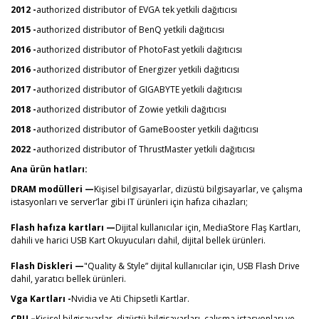
2012 -
authorized distributor of EVGA tek yetkili dağıtıcısı
2015 -
authorized distributor of BenQ yetkili dağıtıcısı
2016 -
authorized distributor of PhotoFast yetkili dağıtıcısı
2016 -
authorized distributor of Energizer yetkili dağıtıcısı
2017 -
authorized distributor of GIGABYTE yetkili dağıtıcısı
2018 -
authorized distributor of Zowie yetkili dağıtıcısı
2018 -
authorized distributor of GameBooster yetkili dağıtıcısı
2022 -
authorized distributor of ThrustMaster yetkili dağıtıcısı
Ana ürün hatları:
DRAM modülleri —
Kişisel bilgisayarlar, dizüstü bilgisayarlar, ve çalışma
istasyonları ve server’lar gibi IT ürünleri için hafıza cihazları;
Flash hafıza kartları —
Dijital kullanıcılar için, MediaStore Flaş Kartları,
dahili ve harici USB Kart Okuyucuları dahil, dijital bellek ürünleri.
Flash Diskleri —
"Quality & Style” dijital kullanıcılar için, USB Flash Drive
dahil, yaratıcı bellek ürünleri.
Vga Kartları -
Nvidia ve Ati Chipsetli Kartlar.
CPU –
Kişisel bilgisayarlar, dizüstü bilgisayarları, çalışma istasyonları ve