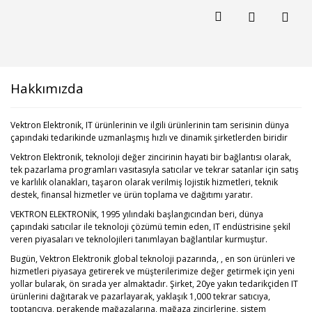
Hakkımızda
Vektron Elektronik, IT ürünlerinin ve ilgili ürünlerinin tam serisinin dünya
çapındaki tedarikinde uzmanlaşmış hızlı ve dinamik şirketlerden biridir
Vektron Elektronik, teknoloji değer zincirinin hayati bir bağlantısı olarak,
tek pazarlama programları vasıtasıyla satıcılar ve tekrar satanlar için satış
ve karlılık olanakları, taşaron olarak verilmiş lojistik hizmetleri, teknik
destek, finansal hizmetler ve ürün toplama ve dağıtımı yaratır.
VEKTRON ELEKTRONİK, 1995 yılındaki başlangıcından beri, dünya
çapındaki satıcılar ile teknoloji çözümü temin eden, IT endüstrisine şekil
veren piyasaları ve teknolojileri tanımlayan bağlantılar kurmuştur.
Bugün, Vektron Elektronik global teknoloji pazarında, , en son ürünleri ve
hizmetleri piyasaya getirerek ve müşterilerimize değer getirmek için yeni
yollar bularak, ön sırada yer almaktadır. Şirket, 20ye yakın tedarikçiden IT
ürünlerini dağıtarak ve pazarlayarak, yaklaşık 1,000 tekrar satıcıya,
toptancıya, perakende mağazalarına, mağaza zincirlerine, sistem