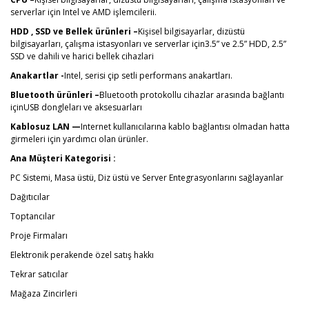
serverlar için Intel ve AMD işlemcilerii.
HDD , SSD ve Bellek ürünleri –
Kişisel bilgisayarlar, dizüstü
bilgisayarları, çalışma istasyonları ve serverlar için3.5” ve 2.5” HDD, 2.5”
SSD ve dahili ve harici bellek cihazlari
Anakartlar -
Intel, serisi çip setli performans anakartları.
Bluetooth ürünleri –
Bluetooth protokollu cihazlar arasında bağlantı
içinUSB dongleları ve aksesuarları
Kablosuz LAN —
Internet kullanıcılarına kablo bağlantısı olmadan hatta
girmeleri için yardımcı olan ürünler.
Ana Müşteri Kategorisi :
PC Sistemi, Masa üstü, Diz üstü ve Server Entegrasyonlarını sağlayanlar
Dağıtıcılar
Toptancılar
Proje Firmaları
Elektronik perakende özel satış hakkı
Tekrar satıcılar
Mağaza Zincirleri