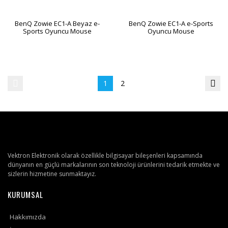
BenQ Zowie EC1-A Beyaz e-
BenQ Zowie EC1-A e-Sports
Sports Oyuncu Mouse
Oyuncu Mouse
1
2
Vektron Elektronik olarak özellikle bilgisayar bileşenleri kapsamında
dünyanın en güçlü markalarının son teknoloji ürünlerini tedarik etmekte ve
sizlerin hizmetine sunmaktayız.
KURUMSAL
Hakkımızda