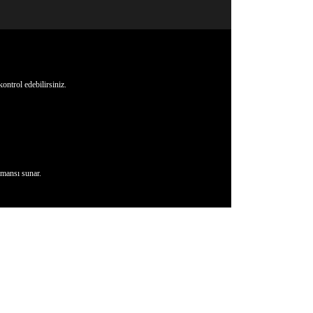
ontrol edebilirsiniz.
mansı sunar.