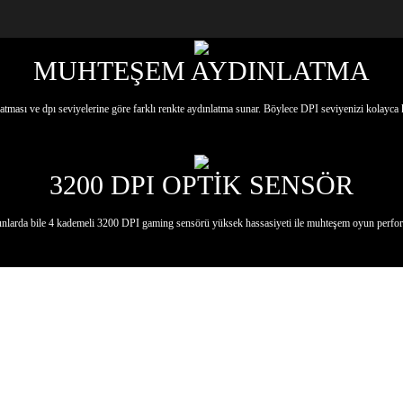
MUHTEŞEM AYDINLATMA
latması ve dpı seviyelerine göre farklı renkte aydınlatma sunar. Böylece DPI seviyenizi kolayca k
3200 DPI OPTİK SENSÖR
unlarda bile 4 kademeli 3200 DPI gaming sensörü yüksek hassasiyeti ile muhteşem oyun perfor