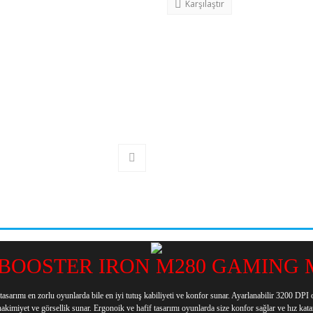
Karşılaştır
OOSTER IRON M280 GAMING
 en zorlu oyunlarda bile en iyi tutuş kabiliyeti ve konfor sunar. Ayarlanabilir 3200 DPI opt
hakimiyet ve görsellik sunar. Ergonoik ve hafif tasarımı oyunlarda size konfor sağlar ve hız katar