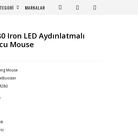
TEGORİ
MARKALAR
 Iron LED Aydınlatmalı
ncu Mouse
ing Mouse
eBooster
M280
0
nk
Hz