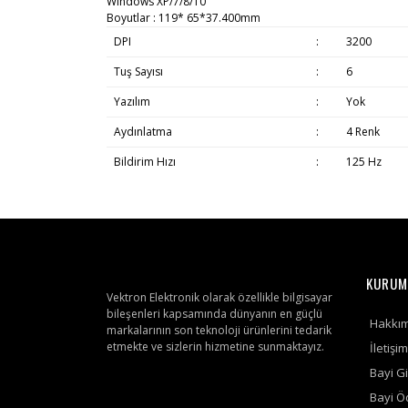
Windows XP/7/8/10 "
Boyutlar : 119* 65*37.400mm
DPI
:
3200
Tuş Sayısı
:
6
Yazılım
:
Yok
Aydınlatma
:
4 Renk
Bildirim Hızı
:
125 Hz
KURUM
Vektron Elektronik olarak özellikle bilgisayar
bileşenleri kapsamında dünyanın en güçlü
Hakkı
markalarının son teknoloji ürünlerini tedarik
etmekte ve sizlerin hizmetine sunmaktayız.
İletişim
Bayi Gi
Bayi 