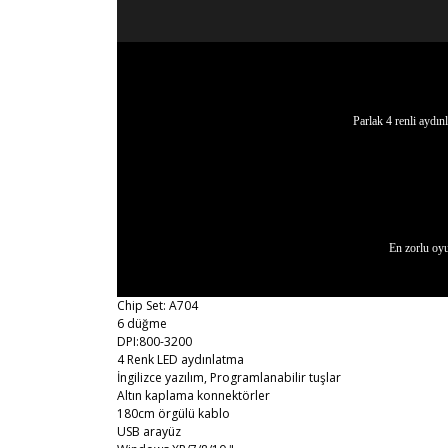
Parlak 4 renli aydın
En zorlu oy
Chip Set: A704
6 düğme
DPI:800-3200
4 Renk LED aydınlatma
İngilizce yazılım, Programlanabilir tuşlar
Altın kaplama konnektörler
180cm örgülü kablo
USB arayüz