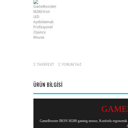
TAVSİYE ET
YORUM YAZ
ÜRÜN BİLGİSİ
GAMEB
GameBooster IRON M280 gaming mouse, Konforlu ergonomik tasarımı