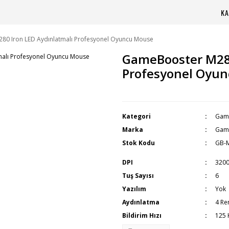
KA
0 Iron LED Aydınlatmalı Profesyonel Oyuncu Mouse
GameBooster M280
Profesyonel Oyu
Kategori
Gam
Marka
Gam
Stok Kodu
GB-
DPI
320
Tuş Sayısı
6
Yazılım
Yok
Aydınlatma
4 Re
Bildirim Hızı
125 