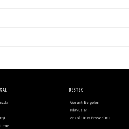
SAL
DESTEK
mızda
Garanti Belgeleri
Kılavuzlar
rişi
Arızalı Ürün Prosedürü
Ödeme