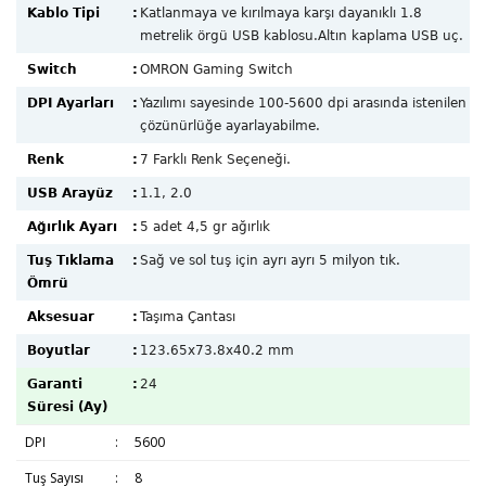
Kablo Tipi
:
Katlanmaya ve kırılmaya karşı dayanıklı 1.8
metrelik örgü USB kablosu.Altın kaplama USB uç.
Switch
:
OMRON Gaming Switch
DPI Ayarları
:
Yazılımı sayesinde 100-5600 dpi arasında istenilen
çözünürlüğe ayarlayabilme.
Renk
:
7 Farklı Renk Seçeneği.
USB Arayüz
:
1.1, 2.0
Ağırlık Ayarı
:
5 adet 4,5 gr ağırlık
Tuş Tıklama
:
Sağ ve sol tuş için ayrı ayrı 5 milyon tık.
Ömrü
Aksesuar
:
Taşıma Çantası
Boyutlar
:
123.65x73.8x40.2 mm
Garanti
:
24
Süresi (Ay)
DPI
:
5600
Tuş Sayısı
:
8