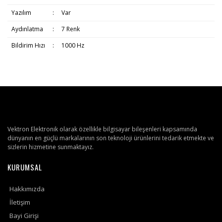
Yazılım
:
Var
Aydınlatma
:
7 Renk
Bildirim Hızı
:
1000 Hz
Vektron Elektronik olarak özellikle bilgisayar bileşenleri kapsamında
dünyanın en güçlü markalarının son teknoloji ürünlerini tedarik etmekte ve
sizlerin hizmetine sunmaktayız.
KURUMSAL
Hakkımızda
İletişim
Bayi Girişi