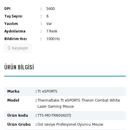
DPI
5600
Tuş Sayısı
8
Yazılım
Var
Aydınlatma
7 Renk
Bildirim Hızı
1000 Hz
Karşılaştır
ÜRÜN BİLGİSİ
Marka
:
Tt eSPORTS
Model
:
Thermaltake Tt eSPORTS Theron Combat White
Lazer Gaming Mouse
Ürün kodu
:
TTS-MO-TRN006DTJ
Ürün Grubu
:
Üst seviye Profesyonel Oyuncu Mouse