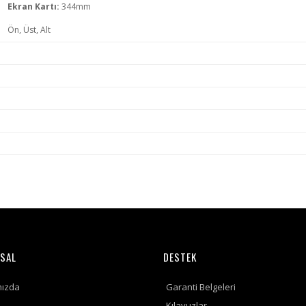
Ekran Kartı:
344mm
Ön, Üst, Alt
SAL
DESTEK
mızda
Garanti Belgeleri
Kılavuzlar