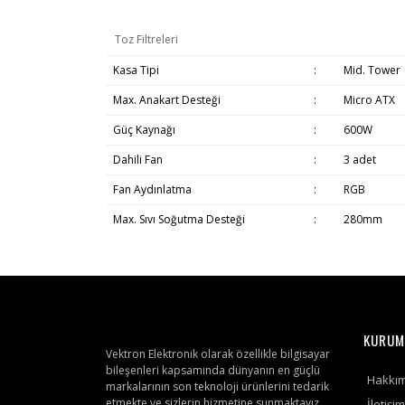
Toz Filtreleri
Kasa Tipi
:
Mid. Tower
Max. Anakart Desteği
:
Micro ATX
Güç Kaynağı
:
600W
Dahili Fan
:
3 adet
Fan Aydınlatma
:
RGB
Max. Sıvı Soğutma Desteği
:
280mm
KURUM
Vektron Elektronik olarak özellikle bilgisayar
bileşenleri kapsamında dünyanın en güçlü
Hakkı
markalarının son teknoloji ürünlerini tedarik
etmekte ve sizlerin hizmetine sunmaktayız.
İletişim