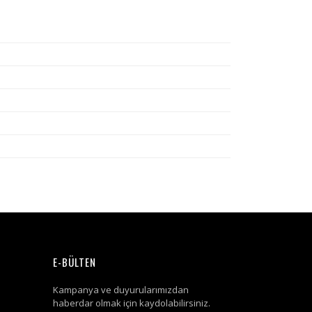
E-BÜLTEN
Kampanya ve duyurularımızdan
haberdar olmak için kaydolabilirsiniz.