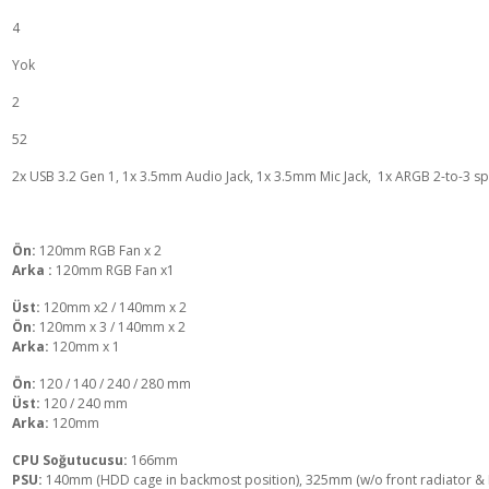
4
Yok
2
52
2x USB 3.2 Gen 1, 1x 3.5mm Audio Jack, 1x 3.5mm Mic Jack, 1x ARGB 2-to-3 spl
Ön:
120mm RGB Fan x 2
Arka :
120mm RGB Fan x1
Üst:
120mm x2 / 140mm x 2
Ön:
120mm x 3 / 140mm x 2
Arka:
120mm x 1
Ön:
120 / 140 / 240 / 280 mm
Üst:
120 / 240 mm
Arka:
120mm
CPU Soğutucusu:
166mm
PSU:
140mm (HDD cage in backmost position), 325mm (w/o front radiator &