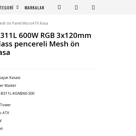
TEGORİ
MARKALAR
sh ön Panel MicroATX Kasa
B311L 600W RGB 3x120mm
lass pencereli Mesh ön
asa
isayar Kasası
er Master
-B311L-KGNB60-S00
 Tower
o ATX
W
et