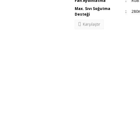
Fan Aydınlatma
RGB
Max. Sıvı Soğutma
280
Desteği
Karşılaştır