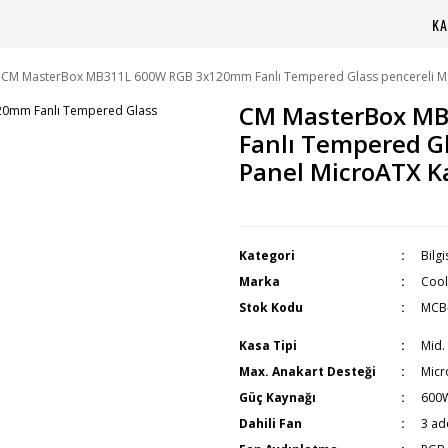
KA
CM MasterBox MB311L 600W RGB 3x120mm Fanlı Tempered Glass pencereli Me
CM MasterBox M
Fanlı Tempered G
Panel MicroATX K
Kategori
Bilg
Marka
Cool
Stok Kodu
MCB
Kasa Tipi
Mid.
Max. Anakart Desteği
Micr
Güç Kaynağı
600
Dahili Fan
3 ad