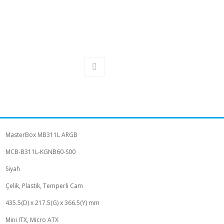
MasterBox MB311L ARGB
MCB-B311L-KGNB60-S00
Siyah
Çelik, Plastik, Temperli Cam
435.5(D) x 217.5(G) x 366.5(Y) mm
Mini ITX, Micro ATX