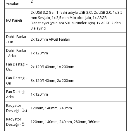
2
Yuvaları
2x USB 3.2 Gen 1 (eski adıyla USB 3.0), 2x USB 2.0, 1x 3,5
mm Ses Jakı, 1x 3,5 mm Mikrofon Jakı, 1x ARGB
I/O Paneli
Denetleyici (yalnızca S01 sürümleri için), 1x ARGB 2'den
3'e ayırıcı
Dahili Fanlar
2x 120mm ARGB Fanları
- Ön
Dahili Fanlar
1x 120mm
- Arka
Fan Desteği -
2x 120/140mm, 1x 200mm
Üst
Fan Desteği -
3x 120/140mm, 2x 200mm
Ön
Fan Desteği -
1x 120mm
Arka
Radyatör
120mm, 140mm, 240mm
Desteği - Üst
Radyatör
120mm, 140mm, 240mm, 280mm, 360mm
Desteği - Ön