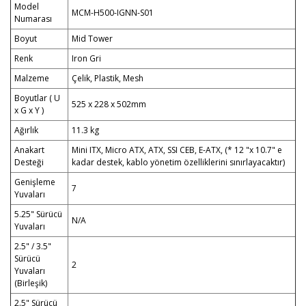
Model
MCM-H500-IGNN-S01
Numarası
Boyut
Mid Tower
Renk
Iron Gri
Malzeme
Çelik, Plastik, Mesh
Boyutlar ( U
525 x 228 x 502mm
x G x Y )
Ağırlık
11.3 kg
Anakart
Mini ITX, Micro ATX, ATX, SSI CEB, E-ATX, (* 12 "x 10.7" e
Desteği
kadar destek, kablo yönetim özelliklerini sınırlayacaktır)
Genişleme
7
Yuvaları
5.25" Sürücü
N/A
Yuvaları
2.5" / 3.5"
Sürücü
2
Yuvaları
(Birleşik)
2.5" Sürücü