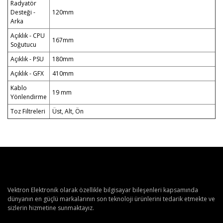
Radyatör
Desteği -
120mm
Arka
Açıklık - CPU
167mm
Soğutucu
Açıklık - PSU
180mm
Açıklık - GFX
410mm
Kablo
19 mm
Yönlendirme
Toz Filtreleri
Üst, Alt, Ön
Vektron Elektronik olarak özellikle bilgisayar bileşenleri kapsamında
dünyanın en güçlü markalarının son teknoloji ürünlerini tedarik etmekte ve
sizlerin hizmetine sunmaktayız.