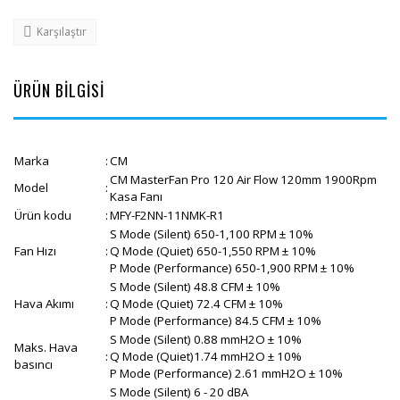
Karşılaştır
ÜRÜN BİLGİSİ
Marka
:
CM
CM MasterFan Pro 120 Air Flow 120mm 1900Rpm
Model
:
Kasa Fanı
Ürün kodu
:
MFY-F2NN-11NMK-R1
S Mode (Silent) 650-1,100 RPM ± 10%
Fan Hızı
:
Q Mode (Quiet) 650-1,550 RPM ± 10%
P Mode (Performance) 650-1,900 RPM ± 10%
S Mode (Silent) 48.8 CFM ± 10%
Hava Akımı
:
Q Mode (Quiet) 72.4 CFM ± 10%
P Mode (Performance) 84.5 CFM ± 10%
S Mode (Silent) 0.88 mmH2O ± 10%
Maks. Hava
:
Q Mode (Quiet)1.74 mmH2O ± 10%
basıncı
P Mode (Performance) 2.61 mmH2O ± 10%
S Mode (Silent) 6 - 20 dBA