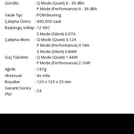
Gürültü
:
Q Mode (Quiet) 6 - 30 dBA
P Mode (Performance) 6 - 36 dBA
Yatak Tipi
:
POM Bearing
Çalışma Ömrü
:
490,000 saat
Başlangıç Voltajı
:
12 VDC
S Mode (Silent) 0.07A
Çalışma Akımı
:
Q Mode (Quiet) 0.12A
P Mode (Performance) 0.18A
S Mode (Silent) 0.84W
Güç Tüketimi
:
Q Mode (Quiet) 1.44W
P Mode (Performance) 2.16W
Ağırlık
:
147g
Aksesuar
:
4x vida
Boyutlar
:
120 x 120 x 25 mm
Garanti Süresi
:
24
(Ay)