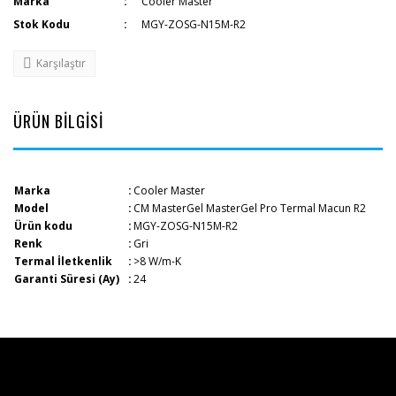
Marka
Cooler Master
Stok Kodu
MGY-ZOSG-N15M-R2
Karşılaştır
ÜRÜN BİLGİSİ
Marka
:
Cooler Master
Model
:
CM MasterGel MasterGel Pro Termal Macun R2
Ürün kodu
:
MGY-ZOSG-N15M-R2
Renk
:
Gri
Termal İletkenlik
:
>8 W/m-K
Garanti Süresi (Ay)
:
24