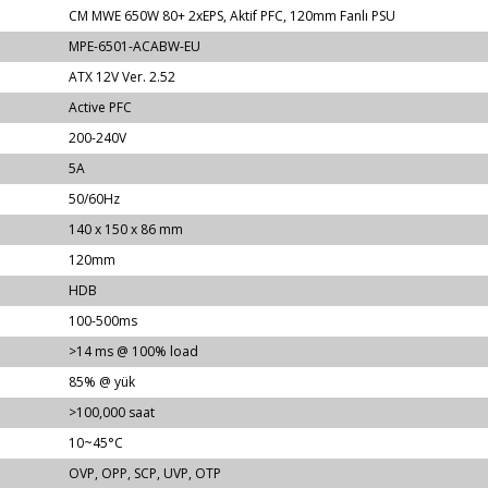
CM MWE 650W 80+ 2xEPS, Aktif PFC, 120mm Fanlı PSU
MPE-6501-ACABW-EU
ATX 12V Ver. 2.52
Active PFC
200-240V
5A
50/60Hz
140 x 150 x 86 mm
120mm
HDB
100-500ms
>14 ms @ 100% load
85% @ yük
>100,000 saat
10~45°C
OVP, OPP, SCP, UVP, OTP