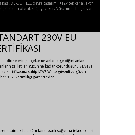
ifikası, DC-DC + LLC devre tasarımı, +12V tek kanal, aktif
uğu gücü tam olarak sağlayacaktır. Mükemmel bilgisayar
STANDART 230V EU
ERTİFİKASI
celendirmelerin gerçekte ne anlama geldiğini anlamak
eşenlerinize iletilen gücün ne kadar korunduğunu ve/veya
te sertifikasına sahip MWE White güvenli ve güvenilir
er %85 verimliliği garanti eder.
serin tutmak hala tüm fan tabanlı soğutma teknolojileri