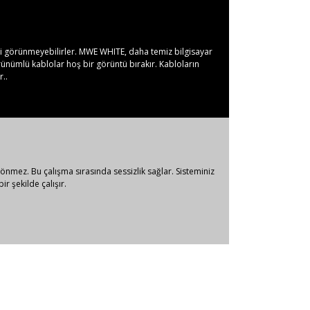
ç iyi görünmeyebilirler. MWE WHITE, daha temiz bilgisayar
rünümlü kablolar hoş bir görüntü bırakır. Kabloların
r..
nmez. Bu çalışma sırasında sessizlik sağlar. Sisteminiz
r şekilde çalışır.