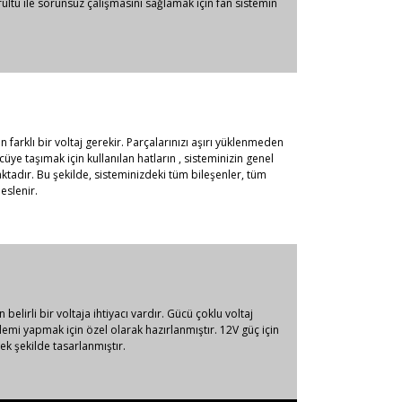
ltü ile sorunsuz çalışmasını sağlamak için fan sistemin
farklı bir voltaj gerekir. Parçalarınızı aşırı yüklenmeden
ye taşımak için kullanılan hatların , sisteminizin genel
ktadır. Bu şekilde, sisteminizdeki tüm bileşenler, tüm
eslenir.
 belirli bir voltaja ihtiyacı vardır. Gücü çoklu voltaj
lemi yapmak için özel olarak hazırlanmıştır. 12V güç için
k şekilde tasarlanmıştır.