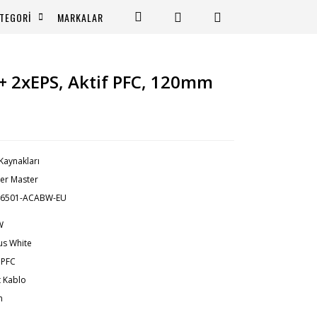
TEGORİ
MARKALAR
 2xEPS, Aktif PFC, 120mm
Kaynakları
er Master
-6501-ACABW-EU
W
us White
f PFC
t Kablo
m