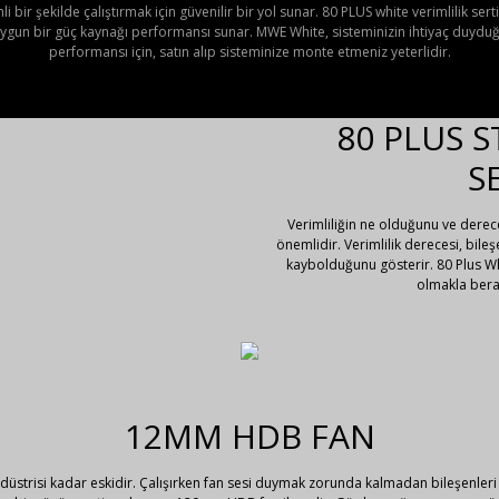
 bir şekilde çalıştırmak için güvenilir bir yol sunar. 80 PLUS white verimlilik sert
a uygun bir güç kaynağı performansı sunar. MWE White, sisteminizin ihtiyaç duyd
performansı için, satın alıp sisteminize monte etmeniz yeterlidir.
80 PLUS 
S
Verimliliğin ne olduğunu ve dere
önemlidir. Verimlilik derecesi, bil
kaybolduğunu gösterir. 80 Plus Whi
olmakla berab
12MM HDB FAN
üstrisi kadar eskidir. Çalışırken fan sesi duymak zorunda kalmadan bileşenleri 