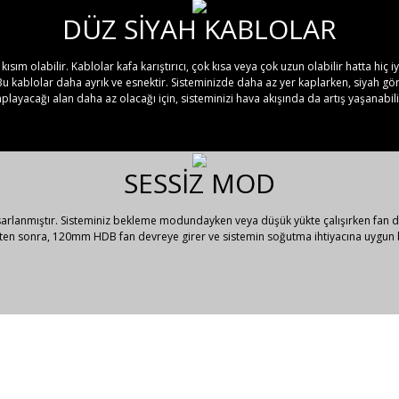
DÜZ SİYAH KABLOLAR
kısım olabilir. Kablolar kafa karıştırıcı, çok kısa veya çok uzun olabilir hatta hi
 Bu kablolar daha ayrık ve esnektir. Sisteminizde daha az yer kaplarken, siyah gö
playacağı alan daha az olacağı için, sisteminizi hava akışında da artış yaşanabili
SESSİZ MOD
arlanmıştır. Sisteminiz bekleme modundayken veya düşük yükte çalışırken fan dö
kten sonra, 120mm HDB fan devreye girer ve sistemin soğutma ihtiyacına uygun bi