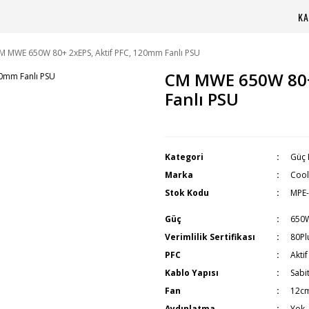
KA
M MWE 650W 80+ 2xEPS, Aktif PFC, 120mm Fanlı PSU
CM MWE 650W 80+
Fanlı PSU
Kategori
Güç 
Marka
Cool
Stok Kodu
MPE
Güç
650
Verimlilik Sertifikası
80Pl
PFC
Akti
Kablo Yapısı
Sabi
Fan
12c
Aydınlatma
Yok