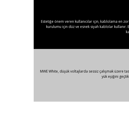
Estetiğe önem veren kullanıcılar için, kablolama en zor 
kurulumu için düz ve esnek siyah kablolar kullanır.
ka
MWE White, düşük voltajlarda sessiz çalışmak üzere tas
yük eşiğini geçti