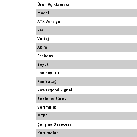
Ürün Açıklaması
Model
ATX Versiyon
PFC
Voltaj
Akım
Frekans
Boyut
Fan Boyutu
Fan Yatağı
Powergood Signal
Bekleme Süresi
Verimlilik
MTBF
Çalışma Derecesi
Korumalar