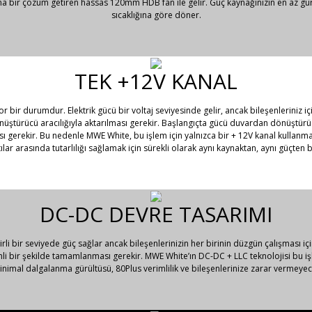
na bir çözüm getiren hassas 120mm HDB fan ile gelir. Güç kaynağınızın en az gürü
sıcaklığına göre döner.
TEK +12V KANAL
ir durumdur. Elektrik gücü bir voltaj seviyesinde gelir, ancak bileşenleriniz için 
nüştürücü aracılığıyla aktarılması gerekir. Başlangıçta gücü duvardan dönüştürücü
sı gerekir. Bu nedenle MWE White, bu işlem için yalnızca bir + 12V kanal kullanma
ılar arasında tutarlılığı sağlamak için sürekli olarak aynı kaynaktan, aynı güçten b
DC-DC DEVRE TASARIMI
irli bir seviyede güç sağlar ancak bileşenlerinizin her birinin düzgün çalışması için
nli bir şekilde tamamlanması gerekir. MWE White’ın DC-DC + LLC teknolojisi bu iş
inimal dalgalanma gürültüsü, 80Plus verimlilik ve bileşenlerinize zarar vermeyece