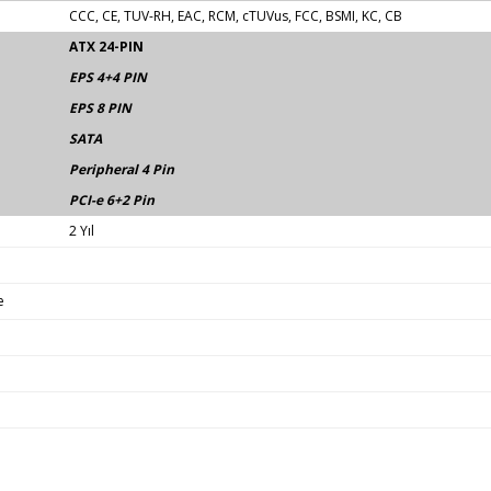
CCC, CE, TUV-RH, EAC, RCM, cTUVus, FCC, BSMI, KC, CB
ATX 24-PIN
EPS 4+4 PIN
EPS 8 PIN
SATA
Peripheral 4 Pin
PCI-e 6+2 Pin
2 Yıl
e