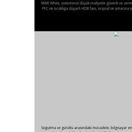
MWE White, sisteminizi düşük maliyetle güvenli ve verimli
PFC ve sıcaklığa duyarlı HDB fanı, orijinal ve amacın
Soğutma ve gürültü arasındaki mücadele, bilgisayar end