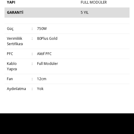
YAPI
FULL MODÜLER
GARANTİ
5 YIL
Güç
:
750W
Verimlilik
:
80Plus Gold
Sertifikası
PFC
:
Aktif PFC
Kablo
:
Full Modüler
Yapısı
Fan
:
12cm
Aydınlatma
:
Yok