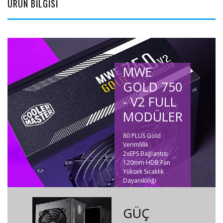
ÜRÜN BİLGİSİ
MWE
GOLD 750
- V2 FULL
MODÜLER
80 PLUS Gold
Verimlilik
2xEPS Bağlantısı
120mm HDB Fan
Yüksek Sıcaklık
Dayanıklılığı
Full Modüler Kablo
Yapısı
5 Yıl Garanti
GÜÇ