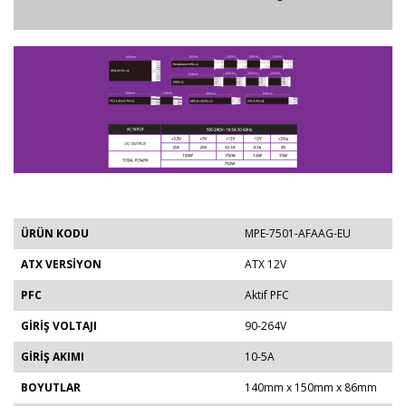
ÜRÜN KODU
MPE-7501-AFAAG-EU
ATX VERSİYON
ATX 12V
PFC
Aktif PFC
GİRİŞ VOLTAJI
90-264V
GİRİŞ AKIMI
10-5A
BOYUTLAR
140mm x 150mm x 86mm