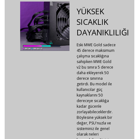
YÜKSEK
SICAKLIK
DAYANIKLILIĞI
Eski MWE Gold sadece
45 derece maksimum
çalışma sıcaklığına
sahipken MWE Gold
v2 bu sınıra 5 derece
daha ekleyerek 50
derece sınırına
getirdi. Bu model ile
kullanıcılar güç
kaynaklarını 50
dereceye sıcaklığa
kadar gücenle
zorlayabileceklerdir.
Böylesine yüksek bir
değer, PSU'nuzla ve
sisteminiz ile genel
olarak neleri