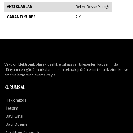
AKSESUARLAR
Bel ve Boyun Yastığı
GARANTİ SÜRESİ
2 YIL
Vektron Elektronik olarak özellikle bilgisayar bileşenleri kapsamında
dünyanın en güçlü markalarının son teknoloji ürünlerini tedarik etmekte ve
sizlerin hizmetine sunmaktayız.
KURUMSAL
Hakkımızda
İletişim
Bayi Girişi
Bayi Ödeme
Gizlilik ve Güvenlik