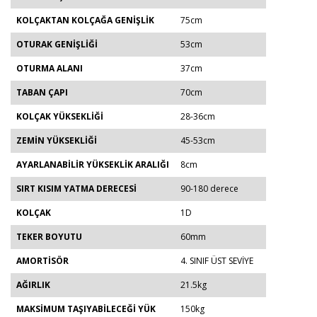
KOLÇAKTAN KOLÇAĞA GENİŞLİK
75cm
OTURAK GENİŞLİĞİ
53cm
OTURMA ALANI
37cm
TABAN ÇAPI
70cm
KOLÇAK YÜKSEKLİĞİ
28-36cm
ZEMİN YÜKSEKLİĞİ
45-53cm
AYARLANABİLİR YÜKSEKLİK ARALIĞI
8cm
SIRT KISIM YATMA DERECESİ
90-180 derece
KOLÇAK
1D
TEKER BOYUTU
60mm
AMORTİSÖR
4. SINIF ÜST SEVİYE
AĞIRLIK
21.5kg
MAKSİMUM TAŞIYABİLECEĞİ YÜK
150kg