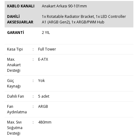
KABLO KANALI
Anakart Arkası 90-101mm
DAHİLİ
1x Rotatable Radiator Bracket, 1x LED Controller
AKSESUARLAR
A1 (ARGB Gen2), 1x ARGB/PWM Hub
GARANTİ
2 YIL
Kasa Tipi
:
Full Tower
Max.
:
E-ATX
Anakart
Desteği
Güç
:
Yok
Kaynağı
Dahili Fan
:
5 adet
Fan
:
ARGB
Aydınlatma
Max. Sıvı
:
480mm
Soğutma
Desteği