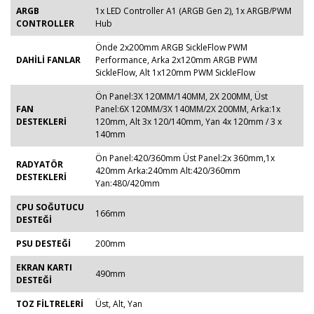
ARGB
1x LED Controller A1 (ARGB Gen 2), 1x ARGB/PWM
CONTROLLER
Hub
Önde 2x200mm ARGB SickleFlow PWM
DAHİLİ FANLAR
Performance, Arka 2x120mm ARGB PWM
SickleFlow, Alt 1x120mm PWM SickleFlow
Ön Panel:3X 120MM/140MM, 2X 200MM, Üst
FAN
Panel:6X 120MM/3X 140MM/2X 200MM, Arka:1x
DESTEKLERİ
120mm, Alt 3x 120/140mm, Yan 4x 120mm / 3 x
140mm
Ön Panel:420/360mm Üst Panel:2x 360mm,1x
RADYATÖR
420mm Arka:240mm Alt:420/360mm
DESTEKLERİ
Yan:480/420mm
CPU SOĞUTUCU
166mm
DESTEĞİ
PSU DESTEĞİ
200mm
EKRAN KARTI
490mm
DESTEĞİ
TOZ FİLTRELERİ
Üst, Alt, Yan