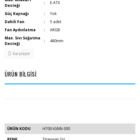
E-ATX
Desteği
Güç Kaynağı
Yok
Dahili Fan
5 adet
Fan Aydınlatma
ARGB
Max. Sıvı Soğutma
480mm
Desteği
Karşılaştır
ÜRÜN BİLGİSİ
ÜRÜN KODU
H700-IGNN-S00
RENK
Titanyum Gri