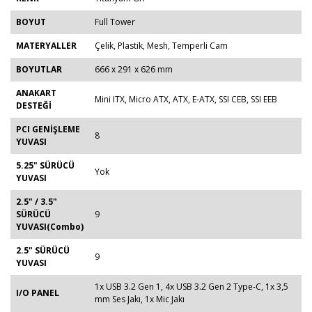
BOYUT
Full Tower
MATERYALLER
Çelik, Plastik, Mesh, Temperli Cam
BOYUTLAR
666 x 291 x 626 mm
ANAKART
Mini ITX, Micro ATX, ATX, E-ATX, SSI CEB, SSI EEB
DESTEĞİ
PCI GENİŞLEME
8
YUVASI
5.25" SÜRÜCÜ
Yok
YUVASI
2.5" / 3.5"
SÜRÜCÜ
9
YUVASI(Combo)
2.5" SÜRÜCÜ
9
YUVASI
1x USB 3.2 Gen 1, 4x USB 3.2 Gen 2 Type-C, 1x 3,5
I/O PANEL
mm Ses Jakı, 1x Mic Jakı