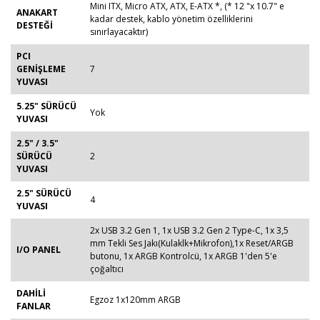
Mini ITX, Micro ATX, ATX, E-ATX *, (* 12 "x 10.7" e
ANAKART
kadar destek, kablo yönetim özelliklerini
DESTEĞİ
sınırlayacaktır)
PCI
GENİŞLEME
7
YUVASI
5.25" SÜRÜCÜ
Yok
YUVASI
2.5" / 3.5"
SÜRÜCÜ
2
YUVASI
2.5" SÜRÜCÜ
4
YUVASI
2x USB 3.2 Gen 1, 1x USB 3.2 Gen 2 Type-C, 1x 3,5
mm Tekli Ses Jakı(Kulaklk+Mikrofon),1x Reset/ARGB
I/O PANEL
butonu, 1x ARGB Kontrolcü, 1x ARGB 1'den 5'e
çoğaltıcı
DAHİLİ
Egzoz 1x120mm ARGB
FANLAR