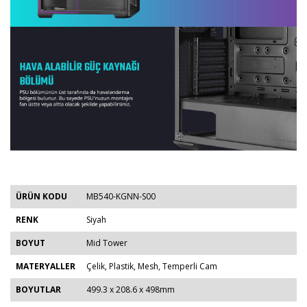
ÜRÜN KODU
MB540-KGNN-S00
RENK
Siyah
BOYUT
Mid Tower
MATERYALLER
Çelik, Plastik, Mesh, Temperli Cam
BOYUTLAR
499.3 x 208.6 x 498mm