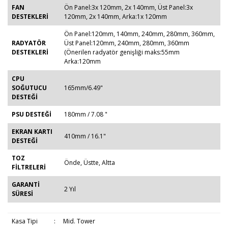
FAN
Ön Panel:3x 120mm, 2x 140mm, Üst Panel:3x
DESTEKLERİ
120mm, 2x 140mm, Arka:1x 120mm
Ön Panel:120mm, 140mm, 240mm, 280mm, 360mm,
RADYATÖR
Üst Panel:120mm, 240mm, 280mm, 360mm
DESTEKLERİ
(Önerilen radyatör genişliği maks:55mm
Arka:120mm
CPU
SOĞUTUCU
165mm/6.49"
DESTEĞİ
PSU DESTEĞİ
180mm / 7.08 "
EKRAN KARTI
410mm / 16.1"
DESTEĞİ
TOZ
Önde, Üstte, Altta
FİLTRELERİ
GARANTİ
2 Yıl
SÜRESİ
Kasa Tipi
:
Mid. Tower