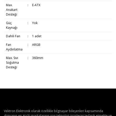
Max.
:
E-ATX
Anakart
Desteği
Güç
:
Yok
Kaynağı
Dahili Fan
:
1 adet
Fan
:
ARGB
Aydınlatma
Max. Sıvı
:
360mm
Soğutma
Desteği
Vektron Elektronik olarak özellikle bilgisayar bileşenleri kapsamında
dünyanın en güçlü markalarının son teknoloji ürünlerini tedarik etmekte ve