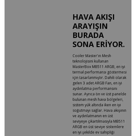
HAVA AKIŞI
ARAYIŞIN
BURADA
SONA ERİYOR.
Cooler Master'ın Mesh
teknolojisini kullanan
MasterBox MB511 ARGB, en iyi
termal performansı göstermesi
için tasarlanmıştır. Dahili olarak
gelen 3 adet ARGB Fan, en iyi
aydınlatma performansını
sunar. Ayrıca ön ve üst panelde
bulunan mesh hava bölgeleri,
sistem yük altında iken en iyi
soğutmayı sağlar. Hava akışının
ve aydınlatmanın en üst
seviyeye çıkartılmasıyla MB511
ARGB en üst seviye sistemlere
en iyi şekilde ev sahipliği