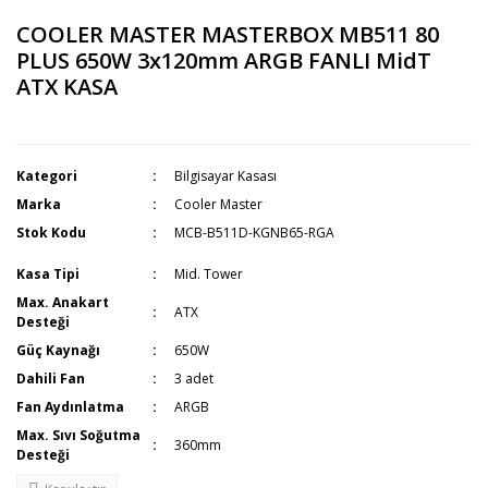
COOLER MASTER MASTERBOX MB511 80
PLUS 650W 3x120mm ARGB FANLI MidT
ATX KASA
Kategori
Bilgisayar Kasası
Marka
Cooler Master
Stok Kodu
MCB-B511D-KGNB65-RGA
Kasa Tipi
Mid. Tower
Max. Anakart
ATX
Desteği
Güç Kaynağı
650W
Dahili Fan
3 adet
Fan Aydınlatma
ARGB
Max. Sıvı Soğutma
360mm
Desteği