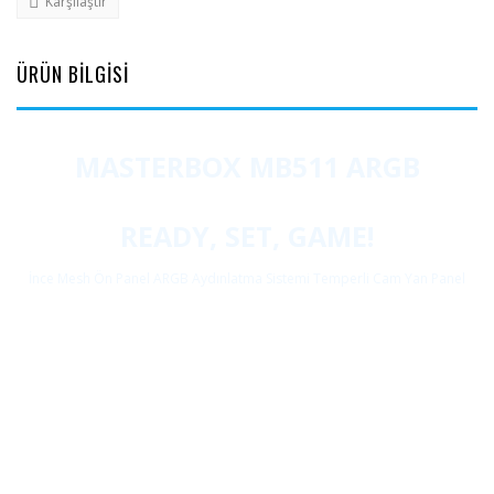
Karşılaştır
ÜRÜN BİLGİSİ
MASTERBOX MB511 ARGB
READY, SET, GAME!
İnce Mesh Ön Panel ARGB Aydınlatma Sistemi Temperli Cam Yan Panel