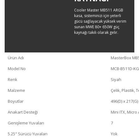
Cooler Master MB511 ARGB
kasa, sisteminizi için yeterli
gücü sağlayacak yüksek verim
sunan MWE 80+ 650W güç
kaynağı takılı olarak gelir.
Ürün Adı
MasterBox MB
Model No
MCB-B511D-K
Renk
Siyah
Malzeme
Çelik, Plastik,
Boyutlar
496(D) x 217(G)
Anakart Desteği
Mini ITX, Micro
Genişleme Yuvaları
7
5.25" Sürücü Yuvaları
Yok