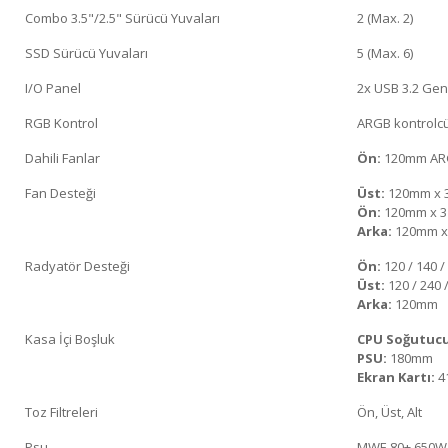
Combo 3.5"/2.5" Sürücü Yuvaları
2 (Max. 2)
SSD Sürücü Yuvaları
5 (Max. 6)
I/O Panel
2x USB 3.2 Gen 
RGB Kontrol
ARGB kontrolcü
Dahili Fanlar
Ön:
120mm ARG
Fan Desteği
Üst:
120mm x 3
Ön:
120mm x 3
Arka:
120mm x
Radyatör Desteği
Ön:
120 / 140 /
Üst:
120 / 240 
Arka:
120mm
Kasa İçi Boşluk
CPU Soğutuc
PSU:
180mm
Ekran Kartı:
4
Toz Filtreleri
Ön, Üst, Alt
Psu
MWE 80+ 650W