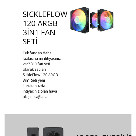
SICKLEFLOW
120 ARGB
3IN1 FAN
SETİ
Tek fandan daha
fazlasına mı ihtiyacınız
var? 3'lü fan seti
olarak satılan
SickleFlow 120 ARGB
3in1 Seti yeni
kurulumuzda
ihtiyacınız olan hava
akışını sağlar..