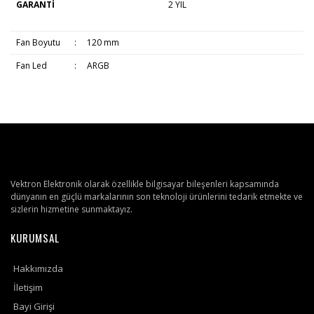
GARANTİ
2 YIL
Fan Boyutu
:
120 mm
Fan Led
:
ARGB
Vektron Elektronik olarak özellikle bilgisayar bileşenleri kapsamında
dünyanın en güçlü markalarının son teknoloji ürünlerini tedarik etmekte ve
sizlerin hizmetine sunmaktayız.
KURUMSAL
Hakkımızda
İletişim
Bayi Girişi