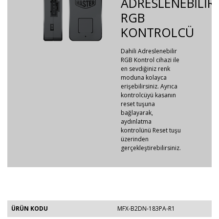
ADRESLENEBİLİR
RGB
KONTROLCÜ
Dahili Adreslenebilir
RGB Kontrol cihazi ile
en sevdiğiniz renk
moduna kolayca
erişebilirsiniz. Ayrıca
kontrolcüyü kasanın
reset tuşuna
bağlayarak,
aydınlatma
kontrolünü Reset tuşu
üzerinden
gerçekleştirebilirsiniz.
ÜRÜN KODU
MFX-B2DN-183PA-R1