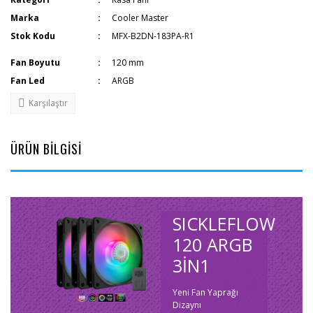
Marka
Cooler Master
Stok Kodu
MFX-B2DN-183PA-R1
Fan Boyutu
120 mm
Fan Led
ARGB
Karşılaştır
ÜRÜN BİLGİSİ
SICKLEFLOW
120 ARGB
3IN1
Yeni Fan Yaprağı
Dizaynı