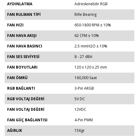
AYDINLATMA
Adreslenebilir RGB
FAN RULMAN TİPİ
Rifle Bearing
FAN HIZI
650-1800 RPM ± 10%
FAN HAVA AKIŞI
62 CFM ± 10%
FAN HAVA BASINCI
2.5 mmH2O ± 10%
FAN SES SEVİYESİ
8 - 27 dBA
FAN BOYUTLARI
120 x 120 x 25 mm
FAN ÖMRÜ
160,000 Saat
RGB BAĞLANTI
3-Pin ARGB
RGB VOLTAJ DEĞERİ
5V DC
FAN VOLTAJ DEĞERİ
12VDC
FAN GÜÇ BAĞLANTISI
4-Pin PWM
AĞIRLIK
156gr