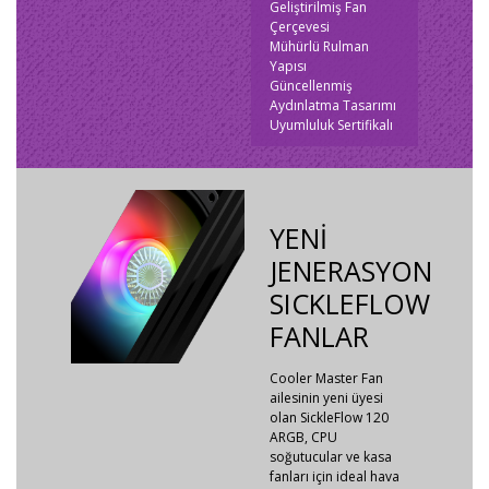
Geliştirilmiş Fan
Çerçevesi
Mühürlü Rulman
Yapısı
Güncellenmiş
Aydınlatma Tasarımı
Uyumluluk Sertifikalı
YENİ
JENERASYON
SICKLEFLOW
FANLAR
Cooler Master Fan
ailesinin yeni üyesi
olan SickleFlow 120
ARGB, CPU
soğutucular ve kasa
fanları için ideal hava