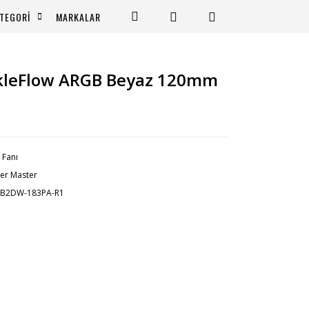
TEGORİ
MARKALAR
ckleFlow ARGB Beyaz 120mm
 Fanı
er Master
-B2DW-183PA-R1