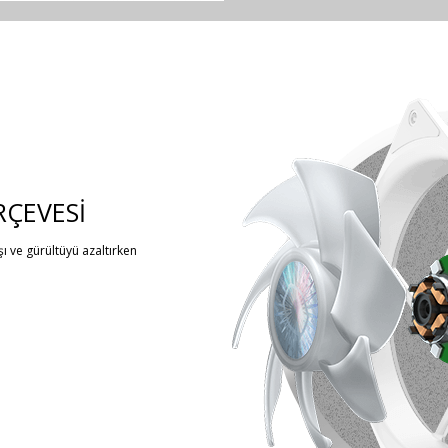
RÇEVESİ
ışı ve gürültüyü azaltırken