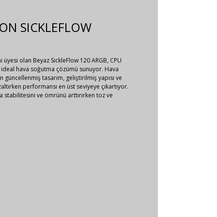
YON SICKLEFLOW
ni üyesi olan Beyaz SickleFlow 120 ARGB, CPU
çin ideal hava soğutma çözümü sunuyor. Hava
en güncellenmiş tasarım, geliştirilmiş yapısı ve
azaltırken performansı en üst seviyeye çıkartıyor.
a stabilitesini ve ömrünü arttırırken toz ve