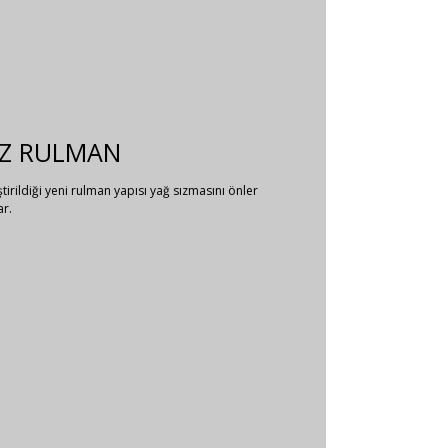
AZ RULMAN
ştirildiği yeni rulman yapısı yağ sızmasını önler
ar.