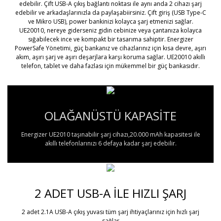
edebilir. Çift USB-A çıkış bağlantı noktası ile aynı anda 2 cihazı şarj
edebilir ve arkadaşlarınızla da paylaşabiirsiniz. Çift giriş (USB Type-C
ve Mikro USB), power bankinizi kolayca şarj etmenizi sağlar.
UE20010, nereye giderseniz gidin cebinize veya çantanıza kolayca
sığabilecek ince ve kompakt bir tasarıma sahiptir. Energizer
PowerSafe Yönetimi, güç bankanız ve cihazlarınız için kısa devre, aşırı
akım, aşırı şarj ve aşırı deşarjlara karşı koruma sağlar. UE20010 akıllı
telefon, tablet ve daha fazlası için mükemmel bir güç bankasıdır.
OLAĞANÜSTÜ KAPASİTE
Energizer UE2010 taşınabilir şarj cihazı,20.000 mAh kapasitesi ile
akıllı telefonlarınızı 6 defaya kadar şarj edebilir.
2 ADET USB-A İLE HIZLI ŞARJ
2 adet 2.1A USB-A çıkış yuvası tüm şarj ihtiyaçlarınız için hızlı şarj
sağlar