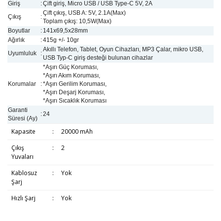
Giriş
:
Çift giriş, Micro USB / USB Type-C 5V, 2A
Çift çıkış, USB A: 5V, 2.1A(Max)
Çıkış
:
Toplam çıkış: 10,5W(Max)
Boyutlar
:
141x69,5x28mm
Ağırlık
:
415g +/- 10gr
Akıllı Telefon, Tablet, Oyun Cihazları, MP3 Çalar, mikro USB,
Uyumluluk
:
USB Typ-C giriş desteği bulunan cihazlar
*Aşırı Güç Koruması,
*Aşırı Akım Koruması,
Korumalar
:
*Aşırı Gerilim Koruması,
*Aşırı Deşarj Koruması,
*Aşırı Sıcaklık Koruması
Garanti
:
24
Süresi (Ay)
Kapasite
:
20000 mAh
Çıkış
:
2
Yuvaları
Kablosuz
:
Yok
Şarj
Hızlı Şarj
:
Yok