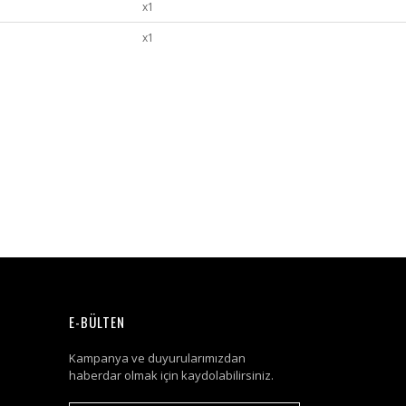
x1
x1
E-BÜLTEN
Kampanya ve duyurularımızdan
haberdar olmak için kaydolabilirsiniz.