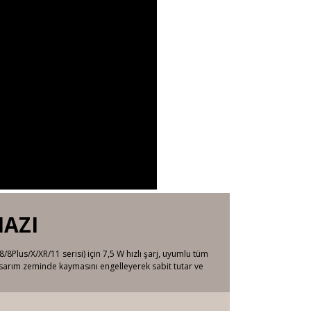
HAZI
8Plus/X/XR/11 serisi) için 7,5 W hızlı şarj, uyumlu tüm
tasarım zeminde kaymasını engelleyerek sabit tutar ve