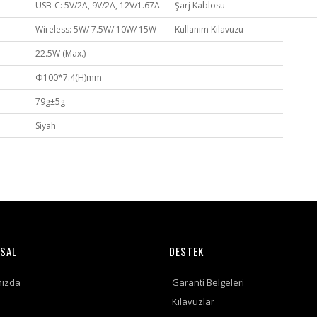
USB-C: 5V/2A, 9V/2A, 12V/1.67A
Şarj Kablosu
Wireless: 5W/ 7.5W/ 10W/ 15W
Kullanım Kılavuzu
22.5W (Max.)
Φ100*7.4(H)mm
79g±5g
Siyah
SAL
DESTEK
mızda
Garanti Belgeleri
Kılavuzlar