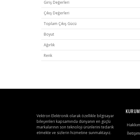
Giriş Değerleri
Çıkış Değerleri
Toplam Çıkış Gücü
Boyut
Ağırlık
Renk
KURUM
Vektron Elektronik olarak özellikle bilgisayar
bileşenleri kapsamında dünyanın en güçlü
Hakkı
markalarının son teknoloji ürünlerini tedarik
etmekte ve sizlerin hizmetine sunmaktayız.
İletişim