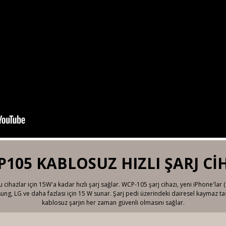
105 KABLOSUZ HIZLI ŞARJ Cİ
hazlar için 15W'a kadar hızlı şarj sağlar. WCP-105 şarj cihazı, yeni iPhone'lar (8/
sung, LG ve daha fazlası için 15 W sunar. Şarj pedi üzerindeki dairesel kaymaz 
kablosuz şarjın her zaman güvenli olmasını sağlar.