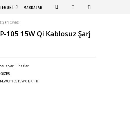
TEGORİ
MARKALAR
 Şarj Cihazı
P-105 15W Qi Kablosuz Şarj
osuz Şarj Cihazları
RGIZER
N-EWCP10515WX_BK_TK