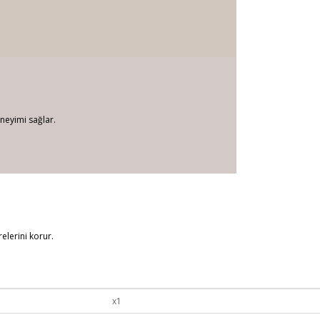
neyimi sağlar.
relerini korur.
x1