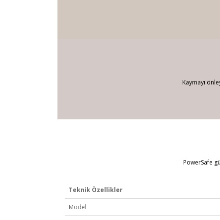
Kaymayı önley
PowerSafe güç 
Teknik Özellikler
Model