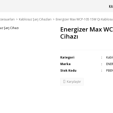
KA
sesuarları
Kablosuz Şarj Cihazları
Energizer Max WCP-105 15W Qi Kablosuz
Energizer Max WC
Cihazı
Kategori
Kabl
Marka
ENE
Stok Kodu
PBE
Karşılaştır