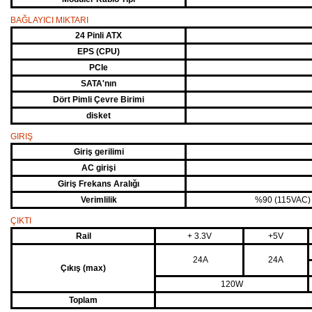
BAĞLAYICI MIKTARI
24 Pinli ATX
EPS (CPU)
PCIe
SATA'nın
Dört Pimli Çevre Birimi
disket
GIRIŞ
Giriş gerilimi
AC girişi
Giriş Frekans Aralığı
Verimlilik
%90 (115VAC) 
ÇIKTI
Rail
+ 3.3V
+5V
24A
24A
Çıkış (max)
120W
Toplam