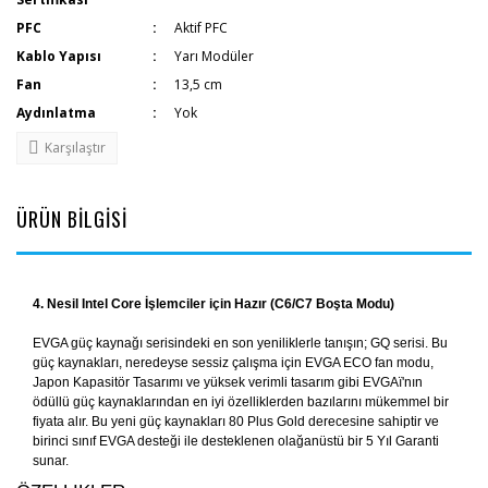
PFC
Aktif PFC
Kablo Yapısı
Yarı Modüler
Fan
13,5 cm
Aydınlatma
Yok
Karşılaştır
ÜRÜN BİLGİSİ
4. Nesil Intel Core İşlemciler için Hazır (C6/C7 Boşta Modu)
EVGA güç kaynağı serisindeki en son yeniliklerle tanışın; GQ serisi. Bu
güç kaynakları, neredeyse sessiz çalışma için EVGA ECO fan modu,
Japon Kapasitör Tasarımı ve yüksek verimli tasarım gibi EVGAï'nın
ödüllü güç kaynaklarından en iyi özelliklerden bazılarını mükemmel bir
fiyata alır. Bu yeni güç kaynakları 80 Plus Gold derecesine sahiptir ve
birinci sınıf EVGA desteği ile desteklenen olağanüstü bir 5 Yıl Garanti
sunar.