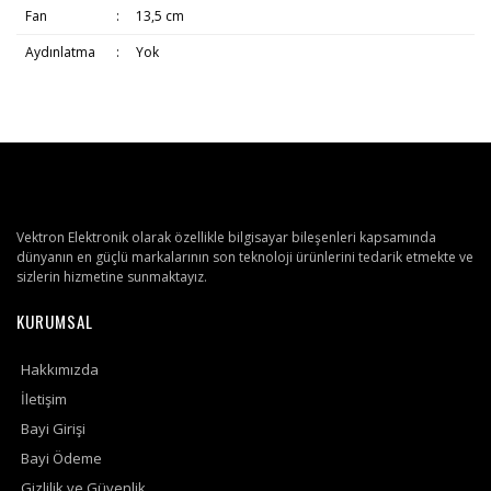
Fan
:
13,5 cm
Aydınlatma
:
Yok
Vektron Elektronik olarak özellikle bilgisayar bileşenleri kapsamında
dünyanın en güçlü markalarının son teknoloji ürünlerini tedarik etmekte ve
sizlerin hizmetine sunmaktayız.
KURUMSAL
Hakkımızda
İletişim
Bayi Girişi
Bayi Ödeme
Gizlilik ve Güvenlik