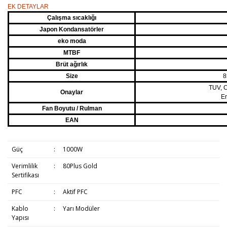
EK DETAYLAR
Çalışma sıcaklığı
Japon Kondansatörler
eko moda
MTBF
Brüt ağırlık
Size
8
TUV, 
Onaylar
Er
Fan Boyutu / Rulman
EAN
Güç
:
1000W
Verimlilik
:
80Plus Gold
Sertifikası
PFC
:
Aktif PFC
Kablo
:
Yarı Modüler
Yapısı