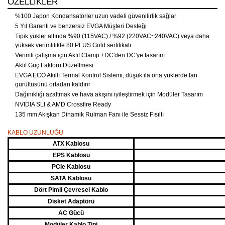
ÖZELLIKLER
%100 Japon Kondansatörler uzun vadeli güvenilirlik sağlar
5 Yıl Garanti ve benzersiz EVGA Müşteri Desteği
Tipik yükler altında %90 (115VAC) / %92 (220VAC~240VAC) veya daha
yüksek verimlilikle 80 PLUS Gold sertifikalı
Verimli çalışma için Aktif Clamp +DC'den DC'ye tasarım
Aktif Güç Faktörü Düzeltmesi
EVGA ECO Akıllı Termal Kontrol Sistemi, düşük ila orta yüklerde fan
gürültüsünü ortadan kaldırır
Dağınıklığı azaltmak ve hava akışını iyileştirmek için Modüler Tasarım
NVIDIA SLI & AMD Crossfire Ready
135 mm Akışkan Dinamik Rulman Fanı ile Sessiz Fısıltı
KABLO UZUNLUĞU
ATX Kablosu
EPS Kablosu
PCIe Kablosu
SATA Kablosu
Dört Pimli Çevresel Kablo
Disket Adaptörü
AC Gücü
Modüler Kablo Tipi