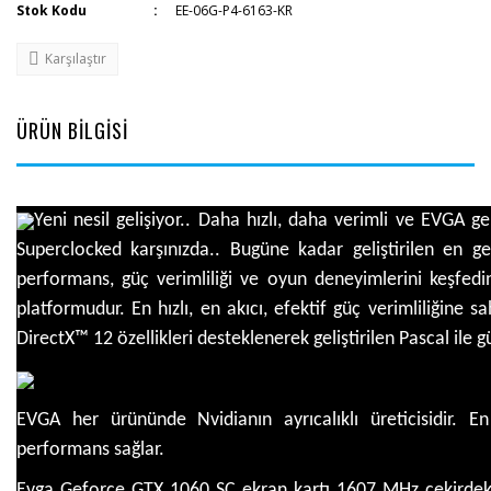
Stok Kodu
EE-06G-P4-6163-KR
Karşılaştır
ÜRÜN BİLGİSİ
Yeni nesil gelişiyor.. Daha hızlı, daha verimli ve EVGA 
Superclocked karşınızda.. Bugüne kadar geliştirilen en g
performans, güç verimliliği ve oyun deneyimlerini keşfed
platformudur. En hızlı, en akıcı, efektif güç verimliliğine 
DirectX™ 12 özellikleri desteklenerek geliştirilen Pascal il
EVGA her ürününde Nvidianın ayrıcalıklı üreticisidir. E
performans sağlar.
Evga Geforce GTX 1060 SC ekran kartı 1607 MHz çekirdek h