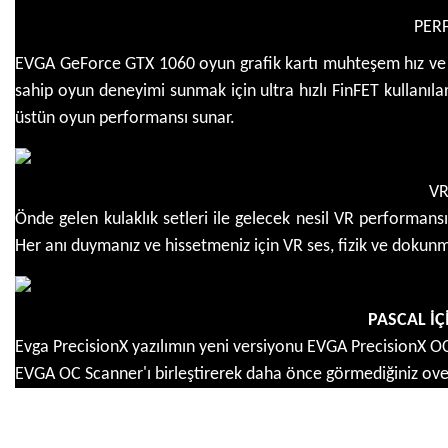
PER
EVGA GeForce GTX 1060 oyun grafik kartı muhteşem hız ve güç v
sahip oyun deneyimi sunmak için ultra hızlı FinFET kullanılar
üstün oyun performansı sunar.
VR
Önde gelen kulaklık setleri ile gelecek nesil VR performan
Her anı duymanız ve hissetmeniz için VR ses, fizik ve dokun
PASCAL İÇ
Evga PrecisionX yazılımın yeni versiyonu EVGA PrecisionX OC
EVGA OC Scanner'ı birleştirerek daha önce görmediğiniz over