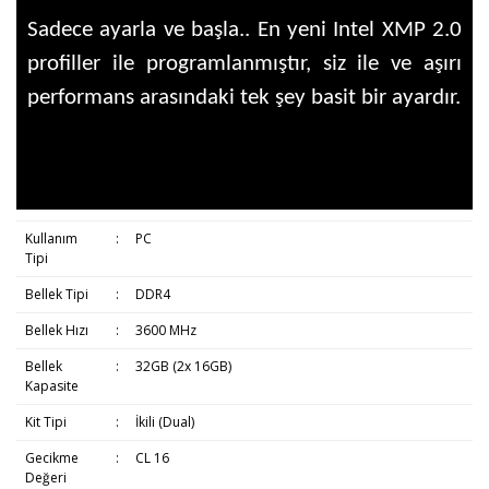
Sadece ayarla ve başla.. En yeni Intel XMP 2.0
profiller ile programlanmıştır, siz ile ve aşırı
performans arasındaki tek şey basit bir ayardır.
Kullanım
:
PC
Tipi
Bellek Tipi
:
DDR4
Bellek Hızı
:
3600 MHz
Bellek
:
32GB (2x 16GB)
Kapasite
Kit Tipi
:
İkili (Dual)
Gecikme
:
CL 16
Değeri