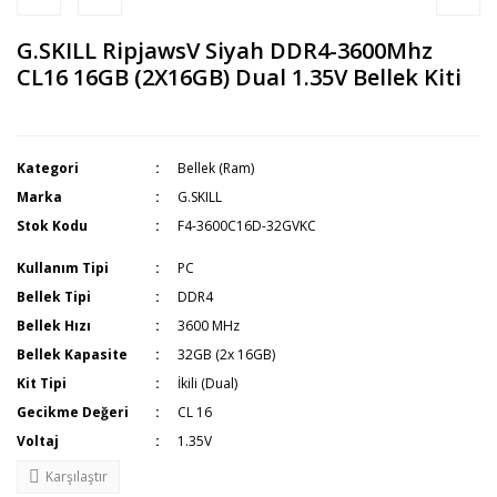
G.SKILL RipjawsV Siyah DDR4-3600Mhz
CL16 16GB (2X16GB) Dual 1.35V Bellek Kiti
Kategori
Bellek (Ram)
Marka
G.SKILL
Stok Kodu
F4-3600C16D-32GVKC
Kullanım Tipi
PC
Bellek Tipi
DDR4
Bellek Hızı
3600 MHz
Bellek Kapasite
32GB (2x 16GB)
Kit Tipi
İkili (Dual)
Gecikme Değeri
CL 16
Voltaj
1.35V
Karşılaştır