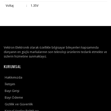
Voltaj
:
1.35V
Vektron Elektronik olarak özellikle bilgisayar bileşenleri kapsamında
dünyanın en güçlü markalarının son teknoloji ürünlerini tedarik etmekte ve
sizlerin hizmetine sunmaktayız.
KURUMSAL
Hakkımızda
İletişim
Bayi Girişi
Bayi Ödeme
Gizlilik ve Güvenlik
Kişisel Veriler Politikası