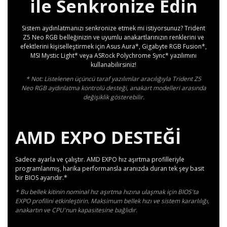
ile Senkronize Edin
Sistem aydınlatmanızı senkronize etmek mi istiyorsunuz? Trident
Z5 Neo RGB belleğinizin ve uyumlu anakartlarınızın renklerini ve
efektlerini kişiselleştirmek için Asus Aura*, Gigabyte RGB Fusion*,
MSI Mystic Light* veya ASRock Polychrome Sync* yazılımını
kullanabilirsiniz!
* Not: Listelenen üçüncü taraf yazılımlar aracılığıyla Trident Z5
Neo RGB aydınlatma kontrolü desteği, anakart modelleri arasında
değişiklik gösterebilir.
AMD EXPO DESTEĞİ
Sadece ayarla ve çalıştır. AMD EXPO hız aşırtma profilleriyle
programlanmış, harika performansla aranızda duran tek şey basit
bir BIOS ayarıdır.*
* Bu bellek kitinin nominal hız aşırtma hızına ulaşmak için BIOS'ta
EXPO profilini etkinleştirin. Maksimum bellek hızı ve sistem kararlılığı,
anakartın ve CPU'nun kapasitesine bağlıdır.