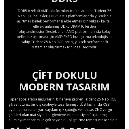
DDR5 özellikli AMD platformları için tasarlanan Trident Z5
Neo RGB bellekler, DDR5 AMD platformlarında yüksek hız
aşırtmalı bellek performansı elde etmek için yüksek kaliteli,
elle ekranlanmış DDR5 DRAM IC'lerden
oluşturulmuştur.Desteklenen AMD platformlarında kolay
bellek hız aşırtması için AMD EXPO hız aşırtma teknolojisine
sahip Trident Z5 Neo RGB serisi, yüksek performanslı
sistemler oluşturmak için ideal seçimdir.
ÇIFT DOKULU
MODERN TASARIM
Hiper spor araba unsurlarını bir araya getiren Trident Z5 Neo RGB,
şık ve fütürist bir dış cepheyle tasarlanmıştır.Üst kısmında RGB
aydınlatma sunan yarı saydam ışık çubuğu ve hassas CNC vurgu
şeritleri olan mat siyah bir gövdeye eklenen siyah fırçalanmış
alüminyum tasarım ile çok sayıda PC oluşturma teması için idealdir.