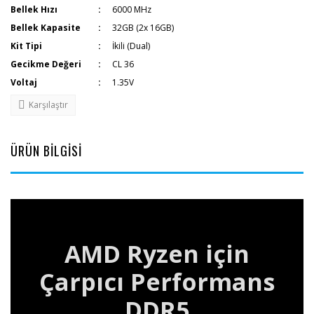
Bellek Hızı
6000 MHz
Bellek Kapasite
32GB (2x 16GB)
Kit Tipi
İkili (Dual)
Gecikme Değeri
CL 36
Voltaj
1.35V
Karşılaştır
ÜRÜN BİLGİSİ
AMD Ryzen için
Çarpıcı Performans
DDR5