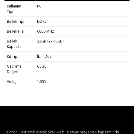
Kullanım
:
PC
Tipi
Bellek Tipi
:
DDR5
Bellek Hızı
:
6000 MHz
Bellek
:
32GB (2x 16GB)
Kapasite
Kit Tipi
:
İkili (Dual)
Gecikme
:
CL 36
Değeri
Voltaj
:
1.35V
Vektron Elektronik olarak özellikle bilgisayar bileşenleri kapsamında