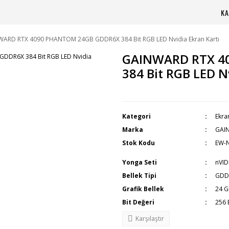
KA
ARD RTX 4090 PHANTOM 24GB GDDR6X 384 Bit RGB LED Nvidia Ekran Kartı
GAINWARD RTX 4
384 Bit RGB LED N
Kategori
Ekra
Marka
GAI
Stok Kodu
EW-
Yonga Seti
nVID
Bellek Tipi
GDD
Grafik Bellek
24 
Bit Değeri
256 
Karşılaştır