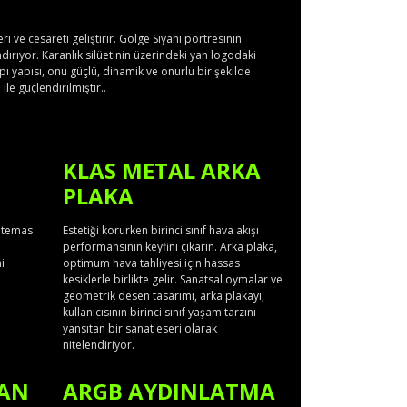
ve cesareti geliştirir. Gölge Siyahı portresinin
ırıyor. Karanlık silüetinin üzerindeki yan logodaki
ı yapısı, onu güçlü, dinamik ve onurlu bir şekilde
le güçlendirilmiştir..
KLAS METAL ARKA
PLAKA
n temas
Estetiği korurken birinci sınıf hava akışı
performansının keyfini çıkarın. Arka plaka,
i
optimum hava tahliyesi için hassas
kesiklerle birlikte gelir. Sanatsal oymalar ve
geometrik desen tasarımı, arka plakayı,
kullanıcısının birinci sınıf yaşam tarzını
yansıtan bir sanat eseri olarak
nitelendiriyor.
MAN
ARGB AYDINLATMA