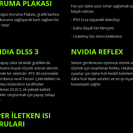
RUMA PLAKASI
Fan için daha uzun ömür sağlamak iç
bilyalı rulman
Yoğun Koruma Plakası, grafik kartına
 koruma sağlayarak kartı sağlam bir
- IP5X toza dayanıklı teknoloji
 tutar.
- Daha düşük fan titreşimi
- Uzatılmış fan ömrü beklentisi
IDIA DLSS 3
NVIDIA REFLEX
yapay zeka destekli grafiklerde
Sistem gecikmesini optimize etmek v
mansı büyük ölçüde artıran devrim
ölçmek için tasarlanan Reflex, rekabe
inde bir atılımdır. RTX 40 üzerindeki
oyunlar için daha hızlı hedef belirlem
ördüncü nesil Tensör Çekirdekleri ve
daha hızlı tepki süreleri ve en iyi niş
kış Hızlandırıcı tarafından
hassasiyeti sağlar.
enen DLSS 3, ek yüksek kaliteli
eler oluşturmak için yapay zekayı
r.
ER İLETKEN ISI
RULARI