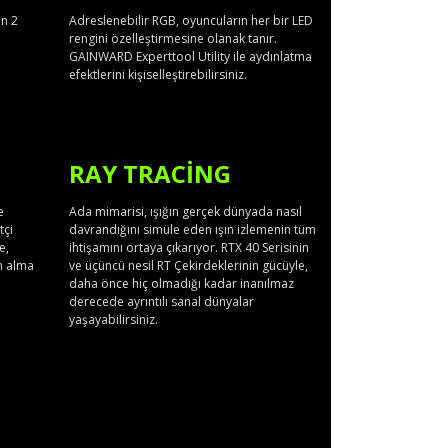
in 2
Adreslenebilir RGB, oyuncuların her bir LED
rengini özelleştirmesine olanak tanır.
GAINWARD Experttool Utility ile aydınlatma
efektlerini kişiselleştirebilirsiniz.
RAY TRACING
e
Ada mimarisi, ışığın gerçek dünyada nasıl
tçi
davrandığını simüle eden ışın izlemenin tüm
e,
ihtişamını ortaya çıkarıyor. RTX 40 Serisinin
an alma
ve üçüncü nesil RT Çekirdeklerinin gücüyle,
daha önce hiç olmadığı kadar inanılmaz
derecede ayrıntılı sanal dünyalar
yaşayabilirsiniz.