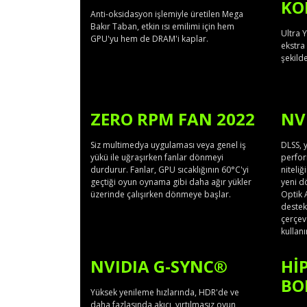
KO
Anti-oksidasyon işlemiyle üretilen Mega
Bakır Taban, etkin ısı emilimi için hem
Ultra 
GPU'yu hem de DRAM'i kaplar.
ekstra
şekilde
ZERO RPM FAN 2022
NV
Siz multimedya uygulaması veya genel iş
DLSS, 
yükü ile uğraşırken fanlar dönmeyi
perfor
durdurur. Fanlar, GPU sıcaklığının 60°C'yi
niteliğ
geçtiği oyun oynama gibi daha ağır yükler
yeni d
üzerinde çalışırken dönmeye başlar.
Optik A
destekl
çerçev
kullanı
NVIDIA G-SYNC®
HIP
BO
Yüksek yenileme hızlarında, HDR'de ve
daha fazlasında akıcı, yırtılmasız oyun