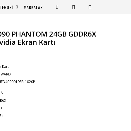
TEGORİ
MARKALAR
090 PHANTOM 24GB GDDR6X
vidia Ekran Kartı
n Kartı
NWARD
NED4090019SB-1020P
IA
R6X
GB
Bit