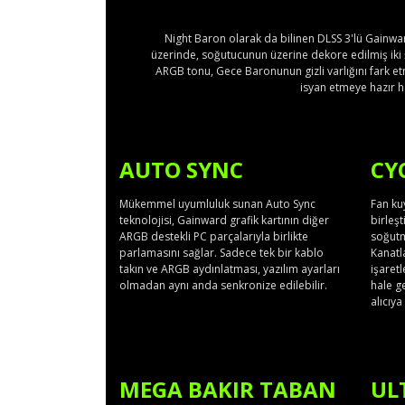
Night Baron olarak da bilinen DLSS 3'lü Gainwar
üzerinde, soğutucunun üzerine dekore edilmiş iki ş
ARGB tonu, Gece Baronunun gizli varlığını fark et
isyan etmeye hazır ha
AUTO SYNC
CY
Mükemmel uyumluluk sunan Auto Sync
Fan ku
teknolojisi, Gainward grafik kartının diğer
birleş
ARGB destekli PC parçalarıyla birlikte
soğutm
parlamasını sağlar. Sadece tek bir kablo
Kanatl
takın ve ARGB aydınlatması, yazılım ayarları
işaret
olmadan aynı anda senkronize edilebilir.
hale ge
alıcıya
MEGA BAKIR TABAN
UL