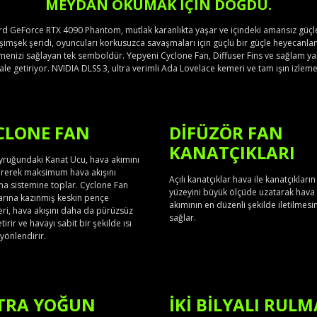
MEYDAN OKUMAK IÇIN DOĞDU.
d GeForce RTX 4090 Phantom, mutlak karanlıkta yaşar ve içindeki amansız güçleri 
imşek şeridi, oyuncuları korkusuzca savaşmaları için güçlü bir güçle heyecanland
menizi sağlayan tek semboldür. Yepyeni Cyclone Fan, Diffuser Fins ve sağlam yap
le getiriyor. NVIDIA DLSS 3, ultra verimli Ada Lovelace kemeri ve tam ışın izleme i
CLONE FAN
DIFÜZÖR FAN
KANATÇIKLARI
yruğundaki Kanat Ucu, hava akımını
tirerek maksimum hava akışını
Açılı kanatçıklar hava ile kanatçıkları
a sistemine toplar. Cyclone Fan
yüzeyini büyük ölçüde uzatarak hava
arına kazınmış keskin pençe
akımının en düzenli şekilde iletilmesin
leri, hava akışını daha da pürüzsüz
sağlar.
tirir ve havayı sabit bir şekilde ısı
 yönlendirir.
TRA YOĞUN
İKI BILYALI RUL