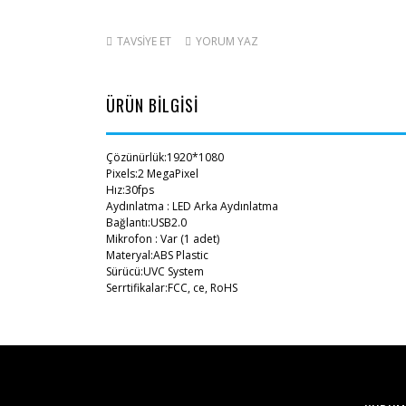
TAVSİYE ET
YORUM YAZ
ÜRÜN BİLGİSİ
Çözünürlük:1920*1080
Pixels:2 MegaPixel
Hız:30fps
Aydınlatma : LED Arka Aydınlatma
Bağlantı:USB2.0
Mikrofon : Var (1 adet)
Materyal:ABS Plastic
Sürücü:UVC System
Serrtifikalar:FCC, ce, RoHS