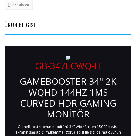
Karşılaştır
ÜRÜN BİLGİSİ
GB-347LCWQ-H
GAMEBOOSTER 34" 2K
WQHD 144HZ 1MS
CURVED HDR GAMING
MONİTÖR
GameBooster oyun monitörü 34” WideScreen 1500R kavisli
ekranın sağladığı mükemmel görüş açısı ile sizi daima oyunun