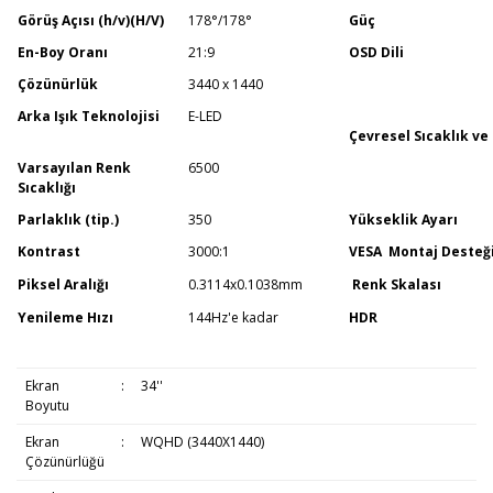
Görüş Açısı (h/v)(H/V)
178°/178°
Güç
En-Boy Oranı
21:9
OSD Dili
Çözünürlük
3440 x 1440
Arka Işık Teknolojisi
E-LED
Çevresel Sıcaklık v
Varsayılan Renk
6500
Sıcaklığı
Parlaklık (tip.)
350
Yükseklik Ayarı
Kontrast
3000:1
VESA Montaj Desteğ
Piksel Aralığı
0.3114x0.1038mm
Renk Skalası
Yenileme Hızı
144Hz'e kadar
HDR
Ekran
:
34''
Boyutu
Ekran
:
WQHD (3440X1440)
Çözünürlüğü