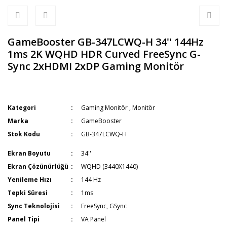
GameBooster GB-347LCWQ-H 34'' 144Hz
1ms 2K WQHD HDR Curved FreeSync G-
Sync 2xHDMI 2xDP Gaming Monitör
Kategori
Gaming Monitör
,
Monitör
Marka
GameBooster
Stok Kodu
GB-347LCWQ-H
Ekran Boyutu
34''
Ekran Çözünürlüğü
WQHD (3440X1440)
Yenileme Hızı
144 Hz
Tepki Süresi
1ms
Sync Teknolojisi
FreeSync, GSync
Panel Tipi
VA Panel