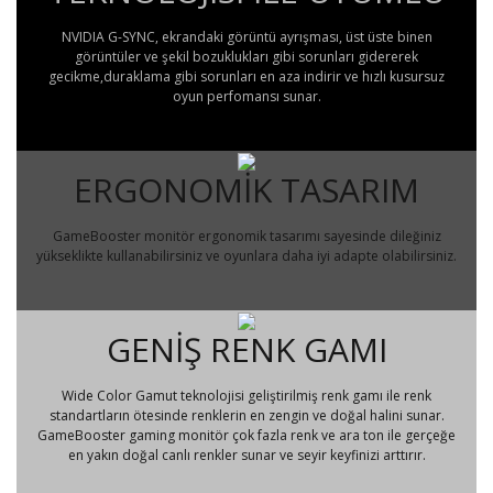
NVIDIA G-SYNC, ekrandaki görüntü ayrışması, üst üste binen
görüntüler ve şekil bozuklukları gibi sorunları gidererek
gecikme,duraklama gibi sorunları en aza indirir ve hızlı kusursuz
oyun perfomansı sunar.
ERGONOMİK TASARIM
GameBooster monitör ergonomik tasarımı sayesinde dileğiniz
yükseklikte kullanabilirsiniz ve oyunlara daha iyi adapte olabilirsiniz.
GENİŞ RENK GAMI
Wide Color Gamut teknolojisi geliştirilmiş renk gamı ile renk
standartların ötesinde renklerin en zengin ve doğal halini sunar.
GameBooster gaming monitör çok fazla renk ve ara ton ile gerçeğe
en yakın doğal canlı renkler sunar ve seyir keyfinizi arttırır.