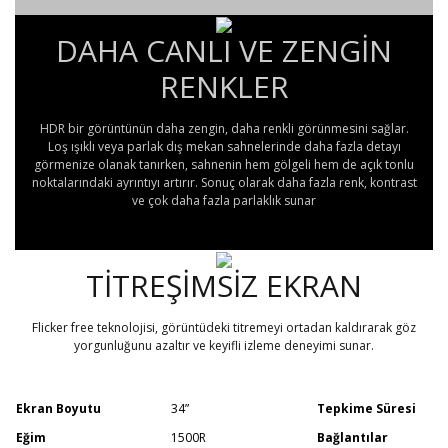
DAHA CANLI VE ZENGİN
RENKLER
HDR bir görüntünün daha zengin, daha renkli görünmesini sağlar.
Loş ışıklı veya parlak dış mekan sahnelerinde daha fazla detayı
görmenize olanak tanırken, sahnenin hem gölgeli hem de açık tonlu
noktalarındaki ayrıntıyı artırır. Sonuç olarak daha fazla renk, kontrast
ve çok daha fazla parlaklık sunar
TİTREŞİMSİZ EKRAN
Flicker free teknolojisi, görüntüdeki titremeyi ortadan kaldırarak göz
yorgunluğunu azaltır ve keyifli izleme deneyimi sunar.
Ekran Boyutu
34”
Tepkime Süresi
Eğim
1500R
Bağlantılar