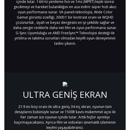
içinde tutar. 144 Hz yenileme hızı ve 1ms (MPRT) tepki süresi
gecikmeyi ve hareket bulanıklığını en aza indirir süper hızlı akıcı
oyun performansı sunar. VA paneli teknolojisi, Wide Color
Gamut görüntü özelliği, 3000:1 bir kontrast oranı ve WQHD
çözünürlük , siyah ve beyaz dengesini en iyi şekilde sağlar ve
daha zengin renklerle daha net film ve oyun performansı sunar.
G-Sync Uyumluluğu ve AMD FreeSync™ Teknolojisi desteği ile
yırtılma ve takılma sorunları olmadan keyifli oyun deneyiminin
tadını çıkarın.
ULTRA GENİŞ EKRAN
21:9 en-boy oranı ile ultra geniş 34 inç ekran, oyunun tüm
detaylarını bütünüyle sunar ve 1500R kavis mükemmel açısı ile
her zaman sizi oyunun içinde tutar. Artık hiçbir ayrıntıyı
kaçırmayacaksınız. Ayrıca film ve vidoeları sinematik izlemenin
keyfini yaşayabilirsiniz.