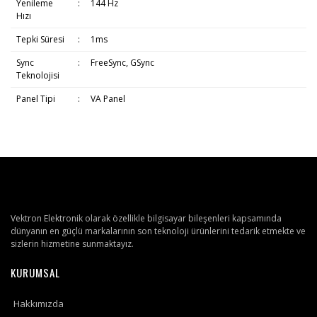
Yenileme
:
144 Hz
Hızı
Tepki Süresi
:
1ms
Sync
:
FreeSync, GSync
Teknolojisi
Panel Tipi
:
VA Panel
Vektron Elektronik olarak özellikle bilgisayar bileşenleri kapsamında
dünyanın en güçlü markalarının son teknoloji ürünlerini tedarik etmekte ve
sizlerin hizmetine sunmaktayız.
KURUMSAL
Hakkımızda