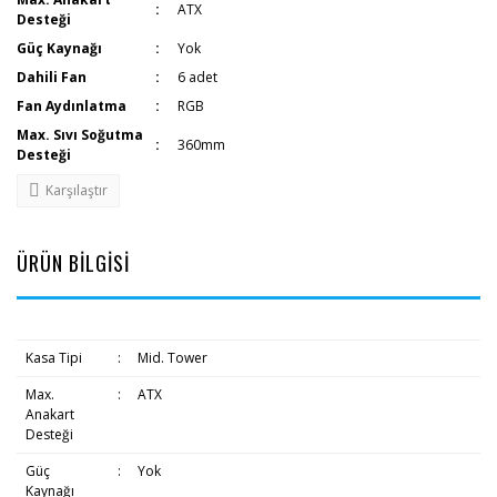
ATX
Desteği
Güç Kaynağı
Yok
Dahili Fan
6 adet
Fan Aydınlatma
RGB
Max. Sıvı Soğutma
360mm
Desteği
Karşılaştır
ÜRÜN BİLGİSİ
Kasa Tipi
:
Mid. Tower
Max.
:
ATX
Anakart
Desteği
Güç
:
Yok
Kaynağı