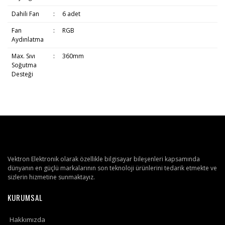
Dahili Fan
:
6 adet
Fan
:
RGB
Aydınlatma
Max. Sıvı
:
360mm
Soğutma
Desteği
Vektron Elektronik olarak özellikle bilgisayar bileşenleri kapsamında
dünyanın en güçlü markalarının son teknoloji ürünlerini tedarik etmekte ve
sizlerin hizmetine sunmaktayız.
KURUMSAL
Hakkımızda