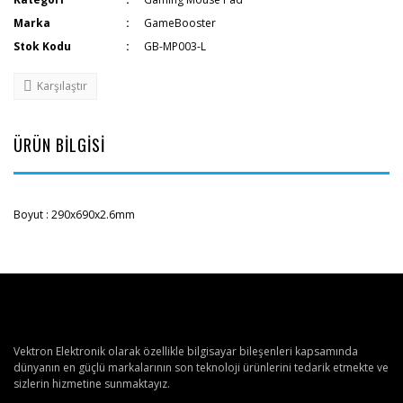
Marka
GameBooster
Stok Kodu
GB-MP003-L
Karşılaştır
ÜRÜN BİLGİSİ
Boyut : 290x690x2.6mm
Vektron Elektronik olarak özellikle bilgisayar bileşenleri kapsamında
dünyanın en güçlü markalarının son teknoloji ürünlerini tedarik etmekte ve
sizlerin hizmetine sunmaktayız.