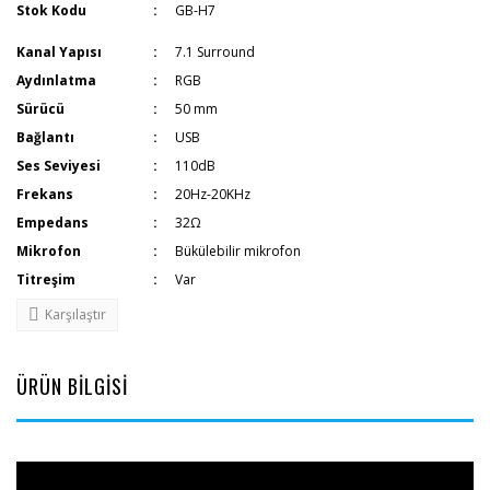
Stok Kodu
GB-H7
Kanal Yapısı
7.1 Surround
Aydınlatma
RGB
Sürücü
50 mm
Bağlantı
USB
Ses Seviyesi
110dB
Frekans
20Hz-20KHz
Empedans
32Ω
Mikrofon
Bükülebilir mikrofon
Titreşim
Var
Karşılaştır
ÜRÜN BİLGİSİ