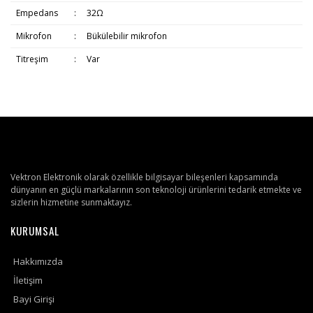
Empedans
:
32Ω
Mikrofon
:
Bükülebilir mikrofon
Titreşim
:
Var
Vektron Elektronik olarak özellikle bilgisayar bileşenleri kapsamında
dünyanın en güçlü markalarının son teknoloji ürünlerini tedarik etmekte ve
sizlerin hizmetine sunmaktayız.
KURUMSAL
Hakkımızda
İletişim
Bayi Girişi