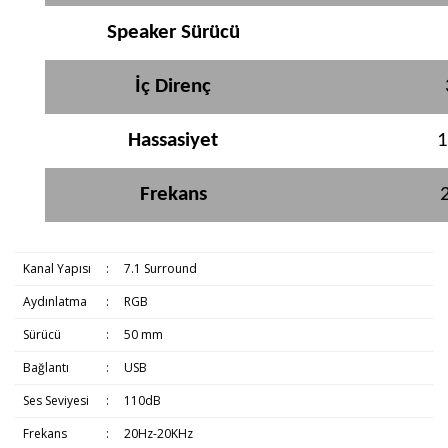
Speaker Sürücü
İç Direnç
Hassasiyet
1
Frekans
Kanal Yapısı
:
7.1 Surround
Aydınlatma
:
RGB
Sürücü
:
50 mm
Bağlantı
:
USB
Ses Seviyesi
:
110dB
Frekans
:
20Hz-20KHz