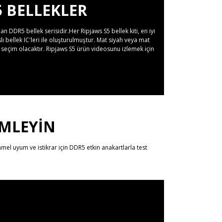
5 BELLEKLER
 DDR5 bellek serisidir.Her Ripjaws S5 bellek kiti, en iyi
 bellek IC'leri ile oluşturulmuştur. Mat siyah veya mat
 seçim olacaktır. Ripjaws S5 ürün videosunu izlemek için
MLEYİN
mmel uyum ve istikrar için DDR5 etkin anakartlarla test