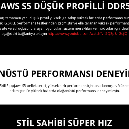
PJAWS S5 DÜŞÜK PROFİLLİ DDR
lanmış tamamen yeni düşük profil yüksekliğe sahip yüksek hızlarda performans sunan
ıkı G.SKILL performans testlerinden geçmiştir ve elle taranan yüksek performanslı
te ve stil üçlüsünü arayan oyuncular, sistem meraklıları ve modcular için ideal
aşağıdaki bağlantıya tıklayın
https://www.youtube.com/watch?v=5Q8p8nGciJQ
NÜSTÜ PERFORMANSI DENEYİ
Skill Rippjaws S5 bellek serisi, yüksek hızlı performans için tasarlanmıştır. Müke
edilmiştir. En yüksek hızlarda olağanüstü performansı deneyimleyin.
STİL SAHİBİ SÜPER HIZ