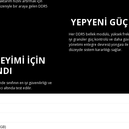
ktarım hızını artırmak için
düzeniyle bir araya gelen DDR5
YEPYENI GÜÇ
Her DDR5 bellek modülü, yüksek freka
iyi granüler güç kontrolü ve daha güve
yönetimi entegre devresi) yongası ile 
düzeyde sistem kararlılığı sağlar.
YIMI IÇIN
NDI
e sınıfının en iyi güvenilirliği ve
 altında test edilir.
6GB)