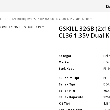
KA
ILL 32GB (2x16) Ripjaws S5 DDR5 6000MHz CL36 1.35V Dual Kit Ram
GSKILL 32GB (2x1
CL36 1.35V Dual K
Kategori
Bell
Marka
G.SK
Stok Kodu
F5-6
Kullanım Tipi
PC
Bellek Tipi
DDR
Bellek Hızı
600
Bellek Kapasite
32GB
Kit Tipi
İkili 
Gecikme Değeri
CL 3