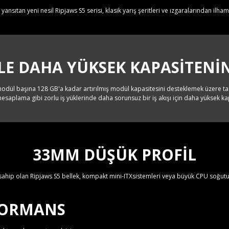
yansıtan yeni nesil Ripjaws S5 serisi, klasik yarış şeritleri ve ızgaralarından ilham
LE DAHA YÜKSEK KAPASITENIN
ül başına 128 GB'a kadar artırılmış modül kapasitesini desteklemek üzere tas
saplama gibi zorlu iş yüklerinde daha sorunsuz bir iş akışı için daha yüksek kapas
33MM DÜŞÜK PROFİL
 sahip olan Ripjaws S5 bellek, kompakt mini-ITXsistemleri veya büyük CPU soğutucu
RFORMANS