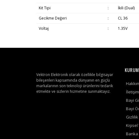
Kit Tipi
:
İkili (Dual)
Gecikme Değeri
:
CL 36
Voltaj
:
1.35V
KURUM
Vektron Elektronik olarak özellikle bilgisayar
bileşenleri kapsamında dünyanın en güçlü
Hakkı
markalarının son teknoloji ürünlerini tedarik
etmekte ve sizlerin hizmetine sunmaktayız.
İletişim
Bayi Gi
Bayi 
Gizlili
Kişisel
Banka 