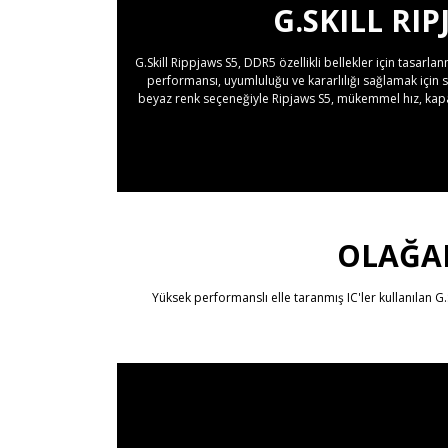
G.SKILL RI
G.Skill Rippjaws S5, DDR5 özellikli bellekler için tasar
performansı, uyumluluğu ve kararlılığı sağlamak için s
beyaz renk seçeneğiyle Ripjaws S5, mükemmel hız, kapasi
OLAĞA
Yüksek performanslı elle taranmış IC'ler kullanılan G.