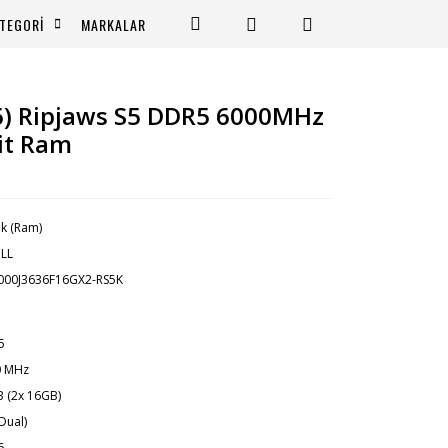
TEGORİ
MARKALAR
6) Ripjaws S5 DDR5 6000MHz
it Ram
ek (Ram)
ILL
000J3636F16GX2-RS5K
5
0 MHz
 (2x 16GB)
(Dual)
6