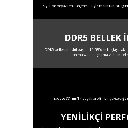
Siyah ve beyaz renk seçenekleriyle matın tüm şıklığını 
DDR5 BELLEK I
DDR5 bellek, modül başına 16 GB'den başlayarak mod
animasyon oluşturma ve bilimsel he
Sadece 33 mm'lik düşük profilli bir yüksekliğe
YENILIKÇI PE