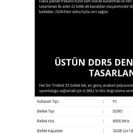
Daha yüksek frekans hızını tam olarak kullanmak ve veri a
tasarlanan İki adet 32 bitlik alt kanaldan oluşanmodül 
bellekler, DDR4'ten daha fazla veri sağlar.
ÜSTÜN DDR5 DENE
TASARLA
Her bir Trident Z5 bellek kiti, en geniş anakart yelpazesind
uyumluluğu sağlamak için G.SKILL'in titiz doğrulama süreci
Kullanım Tipi
:
PC
Bellek Tipi
:
DDR5
Bellek Hızı
:
6000 MHz
Bellek Kapasite
:
32GB (2x 1