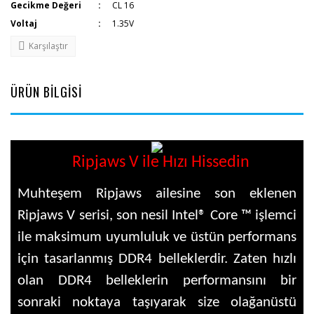
Gecikme Değeri
CL 16
Voltaj
1.35V
Karşılaştır
ÜRÜN BİLGİSİ
Ripjaws V ile Hızı Hissedin
Muhteşem Ripjaws ailesine son eklenen
Ripjaws V serisi, son nesil Intel® Core ™ işlemci
ile maksimum uyumluluk ve üstün performans
için tasarlanmış DDR4 belleklerdir. Zaten hızlı
olan DDR4 belleklerin performansını bir
sonraki noktaya taşıyarak size olağanüstü