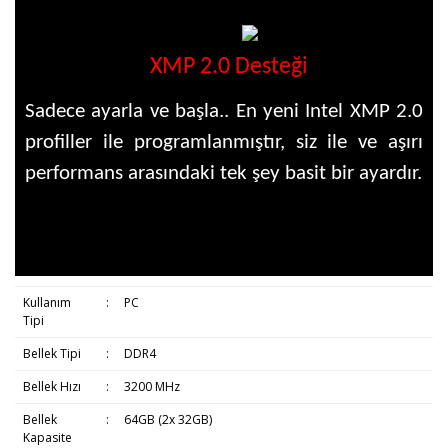
XMP 2.0 Desteği
Sadece ayarla ve başla.. En yeni Intel XMP 2.0
profiller ile programlanmıştır, siz ile ve aşırı
performans arasındaki tek şey basit bir ayardır.
Kullanım
:
PC
Tipi
Bellek Tipi
:
DDR4
Bellek Hızı
:
3200 MHz
Bellek
:
64GB (2x 32GB)
Kapasite