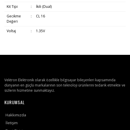
Kit Tipi
:
İkili (Dual)
Gecikme
:
CL 16
Değeri
Voltaj
:
1.35V
Vektron Elektronik olarak özellikle bilgisayar bileşenleri kapsamında
dünyanın en güçlü markalarının son teknoloji ürünlerini tedarik etmekte ve
sizlerin hizmetine sunmaktayız.
KURUMSAL
Hakkımızda
İletişim