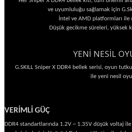
Her Sniper X DDR4 bellek kiti, tüm önemli ana
ve uyumluluğu sağlamak için G.Skill
İntel ve AMD platformları ile
Düşük gecikme süreleri, yüksek ka
YENİ NESİL O
G.SKILL Sniper X DDR4 bellek serisi, oyun tutkun
ile yeni nesil o
VERİMLİ GÜÇ
DDR4 standartlarında 1.2V ~ 1.35V düşük voltaj ile