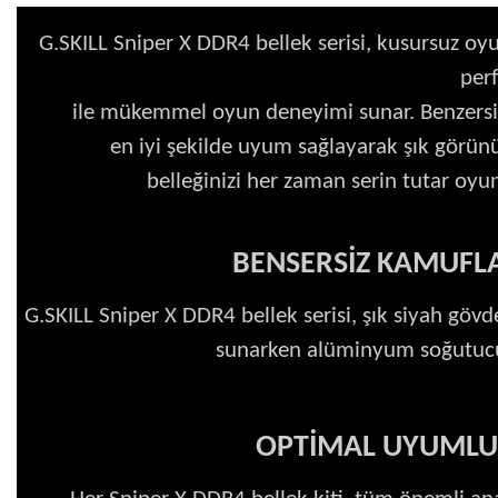
G.SKILL Sniper X DDR4 bellek serisi, kusursuz oyun
per
ile mükemmel oyun deneyimi sunar. Benzersiz 
en iyi şekilde uyum sağlayarak şık gör
belleğinizi her zaman serin tutar oyun
BENSERSİZ KAMUFL
G.SKILL Sniper X DDR4 bellek serisi, şık siyah göv
sunarken alüminyum soğutucu b
OPTIMAL UYUMLUL