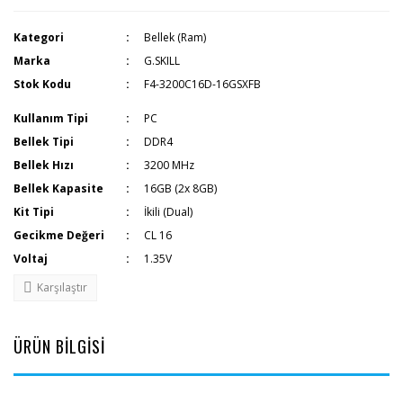
Kategori
Bellek (Ram)
Marka
G.SKILL
Stok Kodu
F4-3200C16D-16GSXFB
Kullanım Tipi
PC
Bellek Tipi
DDR4
Bellek Hızı
3200 MHz
Bellek Kapasite
16GB (2x 8GB)
Kit Tipi
İkili (Dual)
Gecikme Değeri
CL 16
Voltaj
1.35V
Karşılaştır
ÜRÜN BİLGİSİ