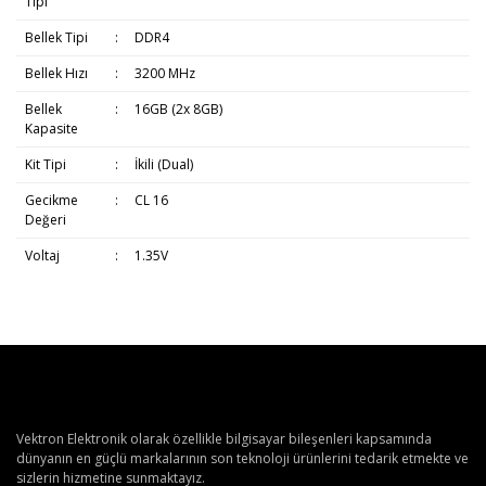
Tipi
Bellek Tipi
:
DDR4
Bellek Hızı
:
3200 MHz
Bellek
:
16GB (2x 8GB)
Kapasite
Kit Tipi
:
İkili (Dual)
Gecikme
:
CL 16
Değeri
Voltaj
:
1.35V
Vektron Elektronik olarak özellikle bilgisayar bileşenleri kapsamında
dünyanın en güçlü markalarının son teknoloji ürünlerini tedarik etmekte ve
sizlerin hizmetine sunmaktayız.