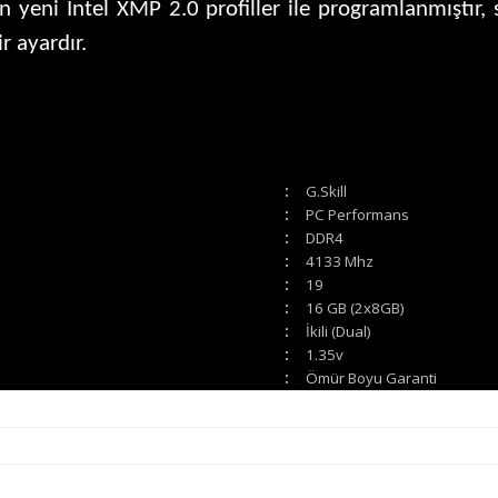
n yeni Intel XMP 2.0 profiller ile programlanmıştır, s
r ayardır.
:
G.Skill
:
PC Performans
:
DDR4
:
4133 Mhz
:
19
:
16 GB (2x8GB)
:
İkili (Dual)
:
1.35v
:
Ömür Boyu Garanti