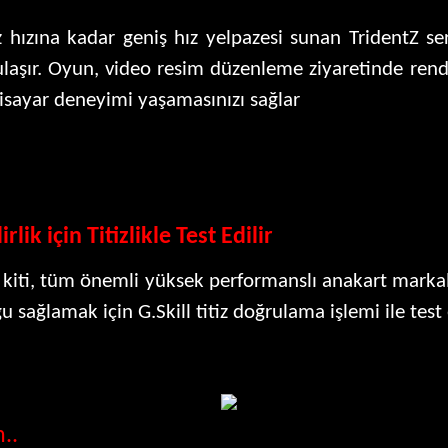
zına kadar geniş hız yelpazesi sunan TridentZ se
laşır. Oyun, video resim düzenleme ziyaretinde rend
lgisayar deneyimi yaşamasınızı sağlar
ik için Titizlikle Test Edilir
kiti, tüm önemli yüksek performanslı anakart markal
 sağlamak için G.Skill titiz doğrulama işlemi ile test e
..