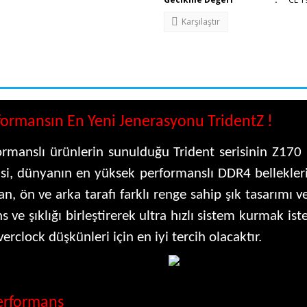
Karşılaştır
ormansın En Yeni Jenerasyonu TridentZ !
ormanslı ürünlerin sunulduğu Trident serisinin Z170
isi, dünyanın en yüksek performanslı DDR4 bellekleri
ılan, ön ve arka tarafı farklı renge sahip şık tasarım
s ve şıklığı birleştirerek ultra hızlı sistem kurmak is
erclock düşkünleri için en iyi tercih olacaktır.
Performans