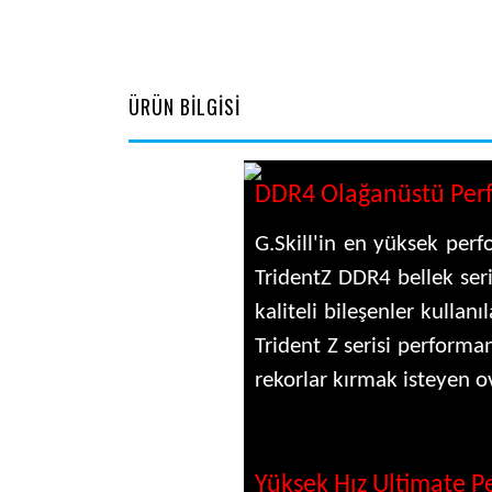
ÜRÜN BİLGİSİ
DDR4 Olağanüstü Perf
G.Skill'in en yüksek perf
TridentZ DDR4 bellek ser
kaliteli bileşenler kullan
Trident Z serisi performan
rekorlar kırmak isteyen ov
Yüksek Hız Ultimate 