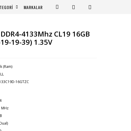
TEGORİ
MARKALAR
Z DDR4-4133Mhz CL19 16GB
19-19-39) 1.35V
ek (Ram)
ILL
4133C19D-16GTZC
4
3 MHz
GB
(Dual)
9