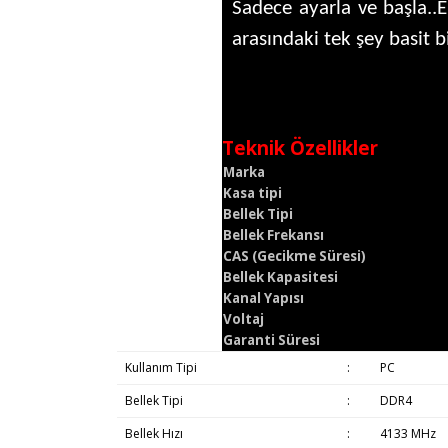
Sadece ayarla ve başla..E
arasındaki tek şey basit bi
Teknik Özellikler
Marka
Kasa tipi
Bellek Tipi
Bellek Frekansı
CAS (Gecikme Süresi)
Bellek Kapasitesi
Kanal Yapısı
Voltaj
Garanti Süresi
Kullanım Tipi
:
PC
Bellek Tipi
:
DDR4
Bellek Hızı
:
4133 MHz