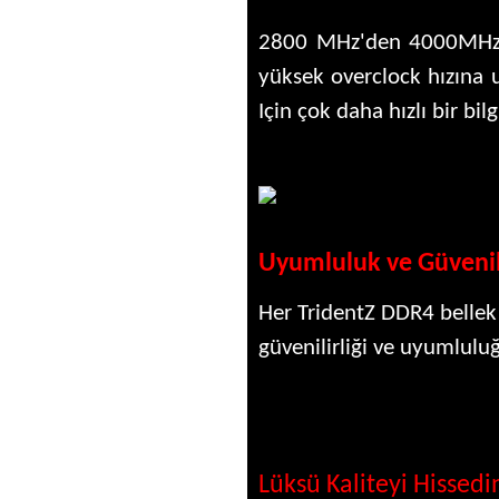
2800 MHz'den 4000MHz hı
yüksek overclock hızına u
Için çok daha hızlı bir bi
Uyumluluk ve Güvenilirl
Her TridentZ DDR4 bellek 
güvenilirliği ve uyumluluğu
Lüksü Kaliteyi Hissedin