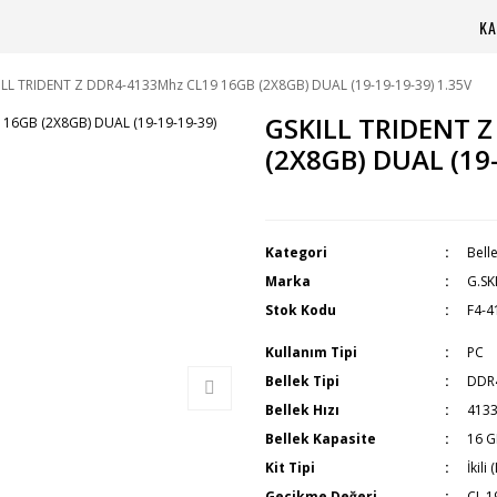
KA
ILL TRIDENT Z DDR4-4133Mhz CL19 16GB (2X8GB) DUAL (19-19-19-39) 1.35V
GSKILL TRIDENT 
(2X8GB) DUAL (19-
Kategori
Bell
Marka
G.SK
Stok Kodu
F4-
Kullanım Tipi
PC
Bellek Tipi
DDR
Bellek Hızı
413
Bellek Kapasite
16 
Kit Tipi
İkili 
Gecikme Değeri
CL 1