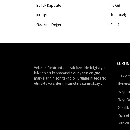
Bellek Kapasite
:
16 GB
Kit Tipi
:
İkili (Dual)
Gecikme Değeri
:
CL 19
KURUM
Vektron Elektronik olarak özellikle bilgisayar
bileşenleri kapsamında dünyanın en güçlü
Hakkı
markalarının son teknoloji ürünlerini tedarik
etmekte ve sizlerin hizmetine sunmaktayız.
İletişim
Bayi Gi
Bayi 
Gizlili
Kişisel
Banka 