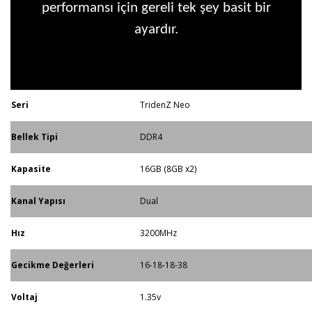
performansı için gereli tek şey basit bir
ayardır.
Seri
TridenZ Neo
Bellek Tipi
DDR4
Kapasite
16GB (8GB x2)
Kanal Yapısı
Dual
Hız
3200MHz
Gecikme Değerleri
16-18-18-38
Voltaj
1.35v