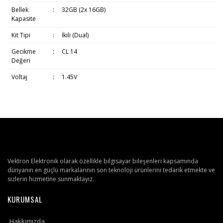
Bellek
:
32GB (2x 16GB)
Kapasite
Kit Tipi
:
İkili (Dual)
Gecikme
:
CL 14
Değeri
Voltaj
:
1.45V
Vektron Elektronik olarak özellikle bilgisayar bileşenleri kapsamında
dünyanın en güçlü markalarının son teknoloji ürünlerini tedarik etmekte ve
sizlerin hizmetine sunmaktayız.
KURUMSAL
Hakkımızda