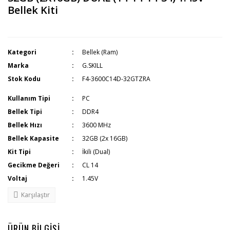
Bellek Kiti
Kategori
Bellek (Ram)
Marka
G.SKILL
Stok Kodu
F4-3600C14D-32GTZRA
Kullanım Tipi
PC
Bellek Tipi
DDR4
Bellek Hızı
3600 MHz
Bellek Kapasite
32GB (2x 16GB)
Kit Tipi
İkili (Dual)
Gecikme Değeri
CL 14
Voltaj
1.45V
Karşılaştır
ÜRÜN BİLGİSİ