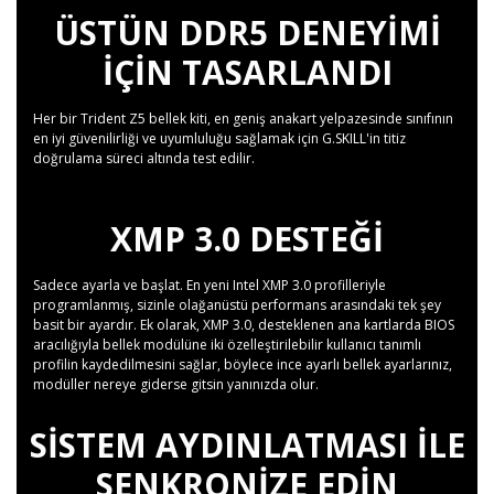
ÜSTÜN DDR5 DENEYIMI
IÇIN TASARLANDI
Her bir Trident Z5 bellek kiti, en geniş anakart yelpazesinde sınıfının
en iyi güvenilirliği ve uyumluluğu sağlamak için G.SKILL'in titiz
doğrulama süreci altında test edilir.
XMP 3.0 DESTEĞI
Sadece ayarla ve başlat. En yeni Intel XMP 3.0 profilleriyle
programlanmış, sizinle olağanüstü performans arasındaki tek şey
basit bir ayardır. Ek olarak, XMP 3.0, desteklenen ana kartlarda BIOS
aracılığıyla bellek modülüne iki özelleştirilebilir kullanıcı tanımlı
profilin kaydedilmesini sağlar, böylece ince ayarlı bellek ayarlarınız,
modüller nereye giderse gitsin yanınızda olur.
SISTEM AYDINLATMASI ILE
SENKRONIZE EDIN