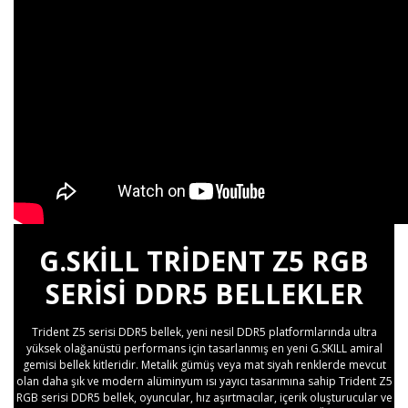
G.SKILL TRIDENT Z5 RGB
SERISI DDR5 BELLEKLER
Trident Z5 serisi DDR5 bellek, yeni nesil DDR5 platformlarında ultra
yüksek olağanüstü performans için tasarlanmış en yeni G.SKILL amiral
gemisi bellek kitleridir. Metalik gümüş veya mat siyah renklerde mevcut
olan daha şık ve modern alüminyum ısı yayıcı tasarımına sahip Trident Z5
RGB serisi DDR5 bellek, oyuncular, hız aşırtmacılar, içerik oluşturucular ve