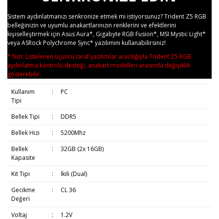
Sistem aydınlatmanızı senkronize etmek mi istiyorsunuz? Trident Z5 RGB
belleğinizin ve uyumlu anakartlarınızın renklerini ve efektlerini
kişiselleştirmek için Asus Aura*, Gigabyte RGB Fusion*, MSI Mystic Light*
veya ASRock Polychrome Sync* yazılımını kullanabilirsiniz!
* Not: Listelenen üçüncü taraf yazılımlar aracılığıyla Trident Z5 RGB
aydınlatma kontrolü desteği, anakart modelleri arasında değişiklik
gösterebilir.
Kullanım
:
PC
Tipi
Bellek Tipi
:
DDR5
Bellek Hızı
:
5200Mhz
Bellek
:
32GB (2x 16GB)
Kapasite
Kit Tipi
:
İkili (Dual)
Gecikme
:
CL 36
Değeri
Voltaj
:
1.2V