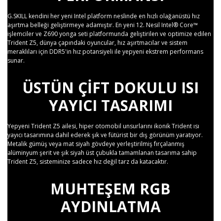
G.SKILL kendini her yeni Intel platform neslinde en hızlı olağanüstü hız
aşırtma belleği geliştirmeye adamıştır. En yeni 12. Nesil Intel® Core™
işlemciler ve Z690 yonga seti platformunda geliştirilen ve optimize edilen
Trident Z5, dünya çapındaki oyuncular, hız aşırtmacılar ve sistem
meraklıları için DDR5'in hız potansiyeli ile yepyeni ekstrem performans
sunar.
ÜSTÜN ÇIFT DOKULU ISI
YAYICI TASARIMI
Yepyeni Trident Z5 ailesi, hiper otomobil unsurlarını ikonik Trident ısı
yayıcı tasarımına dahil ederek şık ve fütürist bir dış görünüm yaratıyor.
Metalik gümüş veya mat siyah gövdeye yerleştirilmiş fırçalanmış
alüminyum şerit ve şık siyah üst çubukla tamamlanan tasarıma sahip
Trident Z5, sisteminize sadece hız değil tarz da katacaktır.
MUHTEŞEM RGB
AYDINLATMA