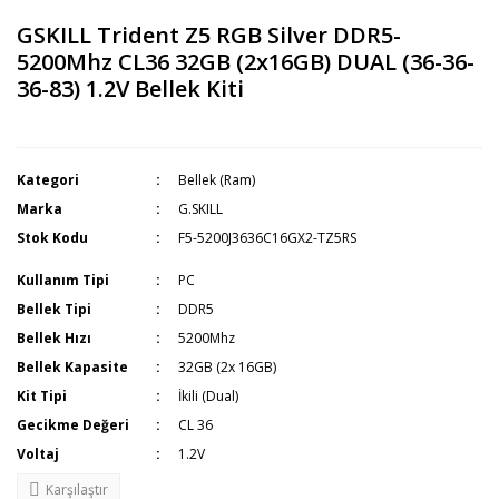
GSKILL Trident Z5 RGB Silver DDR5-
5200Mhz CL36 32GB (2x16GB) DUAL (36-36-
36-83) 1.2V Bellek Kiti
Kategori
Bellek (Ram)
Marka
G.SKILL
Stok Kodu
F5-5200J3636C16GX2-TZ5RS
Kullanım Tipi
PC
Bellek Tipi
DDR5
Bellek Hızı
5200Mhz
Bellek Kapasite
32GB (2x 16GB)
Kit Tipi
İkili (Dual)
Gecikme Değeri
CL 36
Voltaj
1.2V
Karşılaştır