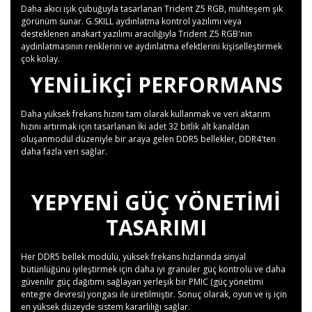
Daha akıcı ışık çubuğuyla tasarlanan Trident Z5 RGB, muhteşem şık
görünüm sunar. G.SKILL aydınlatma kontrol yazılımı veya
desteklenen anakart yazılımı aracılığıyla Trident Z5 RGB'nin
aydınlatmasının renklerini ve aydınlatma efektlerini kişiselleştirmek
çok kolay.
YENILIKÇI PERFORMANS
Daha yüksek frekans hızını tam olarak kullanmak ve veri aktarım
hızını artırmak için tasarlanan İki adet 32 bitlik alt kanaldan
oluşanmodül düzeniyle bir araya gelen DDR5 bellekler, DDR4'ten
daha fazla veri sağlar.
YEPYENI GÜÇ YÖNETIMI
TASARIMI
Her DDR5 bellek modülü, yüksek frekans hızlarında sinyal
bütünlüğünü iyileştirmek için daha iyi granüler güç kontrolü ve daha
güvenilir güç dağıtımı sağlayan yerleşik bir PMIC (güç yönetimi
entegre devresi) yongası ile üretilmiştir. Sonuç olarak, oyun ve iş için
en yüksek düzeyde sistem kararlılığı sağlar.