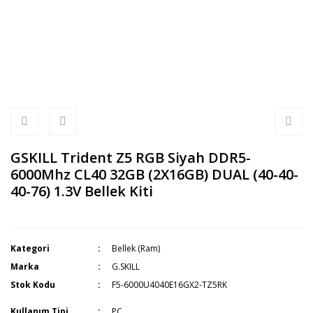
GSKILL Trident Z5 RGB Siyah DDR5-
6000Mhz CL40 32GB (2X16GB) DUAL (40-40-
40-76) 1.3V Bellek Kiti
Kategori
Bellek (Ram)
Marka
G.SKILL
Stok Kodu
F5-6000U4040E16GX2-TZ5RK
Kullanım Tipi
PC