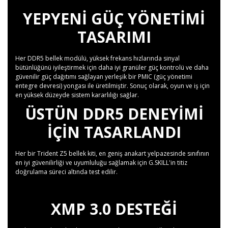
YEPYENI GÜÇ YÖNETIMI
TASARIMI
Her DDR5 bellek modülü, yüksek frekans hızlarında sinyal
bütünlüğünü iyileştirmek için daha iyi granüler güç kontrolü ve daha
güvenilir güç dağıtımı sağlayan yerleşik bir PMIC (güç yönetimi
entegre devresi) yongası ile üretilmiştir. Sonuç olarak, oyun ve iş için
en yüksek düzeyde sistem kararlılığı sağlar.
ÜSTÜN DDR5 DENEYIMI
IÇIN TASARLANDI
Her bir Trident Z5 bellek kiti, en geniş anakart yelpazesinde sınıfının
en iyi güvenilirliği ve uyumluluğu sağlamak için G.SKILL'in titiz
doğrulama süreci altında test edilir.
XMP 3.0 DESTEĞI