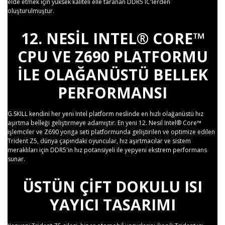
elde etmek için yüksek kaliteli elle taranan DDR5 IC'lerden
oluşturulmuştur.
12. NESIL INTEL® CORE™
CPU VE Z690 PLATFORMU
ILE OLAĞANÜSTÜ BELLEK
PERFORMANSI
G.SKILL kendini her yeni Intel platform neslinde en hızlı olağanüstü hız
aşırtma belleği geliştirmeye adamıştır. En yeni 12. Nesil Intel® Core™
işlemciler ve Z690 yonga seti platformunda geliştirilen ve optimize edilen
Trident Z5, dünya çapındaki oyuncular, hız aşırtmacılar ve sistem
meraklıları için DDR5'in hız potansiyeli ile yepyeni ekstrem performans
sunar.
ÜSTÜN ÇIFT DOKULU ISI
YAYICI TASARIMI