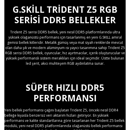
G.SKILL TRIDENT Z5 RGB
SERISI DDR5 BELLEKLER
Trident Z5 serisi DDR5 bellek, yeni nesil DDR5 platformlarında ultra
yüksek olağanüstü performans için tasarlanmış en yeni G.SKILL amiral
gemisi bellek kitleridir. Metalik gümüş veya mat siyah renklerde mevcut
olan daha şık ve modern alüminyum ısı yayıcı tasarımına sahip Trident Z5
RGB serisi DDR5 bellek, oyuncular, hız aşırtmacılar, içerik oluşturucular ve
yüksek performanslı sistem meraklıları için ideal seçimdir. Üstte bulunan
led şerit, akıcı muhteşem RGB aydınlatma sunar.
SÜPER HIZLI DDR5
PERFORMANSI
Yeni bellek performansı çağını başlatan Trident Z5, önceki nesil DDR4
belleğe kıyasla benzersiz veri aktarım hızları getiriyor. En yüksek
performans ve kalite standartlarına göre tasarlanan her Trident Z5 bellek
modülü, yeni nesil DDR5 platformlarında olağanüstü bellek performansı