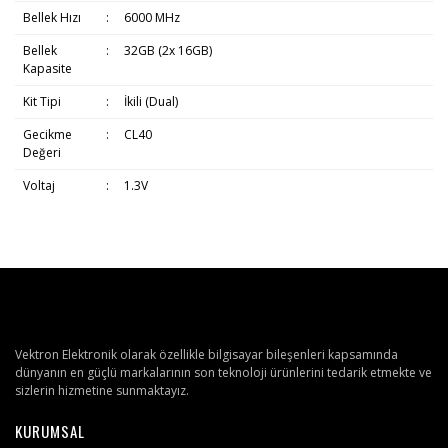
Bellek Hızı
:
6000 MHz
Bellek
:
32GB (2x 16GB)
Kapasite
Kit Tipi
:
İkili (Dual)
Gecikme
:
CL40
Değeri
Voltaj
:
1.3V
Vektron Elektronik olarak özellikle bilgisayar bileşenleri kapsamında
dünyanın en güçlü markalarının son teknoloji ürünlerini tedarik etmekte ve
sizlerin hizmetine sunmaktayız.
KURUMSAL