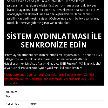
Sadece ayarla ve başlat. En yeni Intel XMP 3.0 profilleriyle
programlanmış, sizinle olağanüstü performans arasındaki tek şey
basit bir ayardır. Ek olarak, XMP 3.0, desteklenen ana kartlarda BIOS
aracılığıyla bellek modülüne iki özelleştirilebilir kullanıcı tanımlı
profilin kaydedilmesini sağlar, böylece ince ayarlı bellek ayarlarınız,
modüller nereye giderse gitsin yanınızda olur.
SISTEM AYDINLATMASI ILE
SENKRONIZE EDIN
Sistem aydınlatmanızı senkronize etmek mi istiyorsunuz? Trident Z5 RGB
belleğinizin ve uyumlu anakartlarınızın renklerini ve efektlerini
kişiselleştirmek için Asus Aura*, Gigabyte RGB Fusion*, MSI Mystic Light*
veya ASRock Polychrome Sync* yazılımını kullanabilirsiniz!
* Not: Listelenen üçüncü taraf yazılımlar aracılığıyla Trident Z5 RGB
aydınlatma kontrolü desteği, anakart modelleri arasında değişiklik
gösterebilir.
Kullanım
:
PC
Tipi
Bellek Tipi
:
DDR5