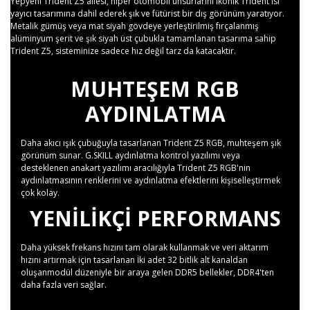
Yepyeni Trident Z5 ailesi, hiper otomobil unsurlarını ikonik Trident ısı
yayıcı tasarımına dahil ederek şık ve fütürist bir dış görünüm yaratıyor.
Metalik gümüş veya mat siyah gövdeye yerleştirilmiş fırçalanmış
alüminyum şerit ve şık siyah üst çubukla tamamlanan tasarıma sahip
Trident Z5, sisteminize sadece hız değil tarz da katacaktır.
MUHTEŞEM RGB
AYDINLATMA
Daha akıcı ışık çubuğuyla tasarlanan Trident Z5 RGB, muhteşem şık
görünüm sunar. G.SKILL aydınlatma kontrol yazılımı veya
desteklenen anakart yazılımı aracılığıyla Trident Z5 RGB'nin
aydınlatmasının renklerini ve aydınlatma efektlerini kişiselleştirmek
çok kolay.
YENILIKÇI PERFORMANS
Daha yüksek frekans hızını tam olarak kullanmak ve veri aktarım
hızını artırmak için tasarlanan İki adet 32 bitlik alt kanaldan
oluşanmodül düzeniyle bir araya gelen DDR5 bellekler, DDR4'ten
daha fazla veri sağlar.