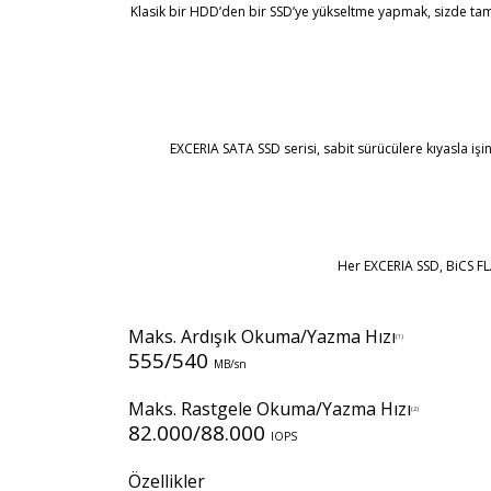
Klasik bir HDD’den bir SSD’ye yükseltme yapmak, sizde tama
EXCERIA SATA SSD serisi, sabit sürücülere kıyasla iş
Her EXCERIA SSD, BiCS FLA
Maks. Ardışık Okuma/Yazma Hızı
(1)
555/540
MB/sn
Maks. Rastgele Okuma/Yazma Hızı
(2)
82.000/88.000
IOPS
Özellikler