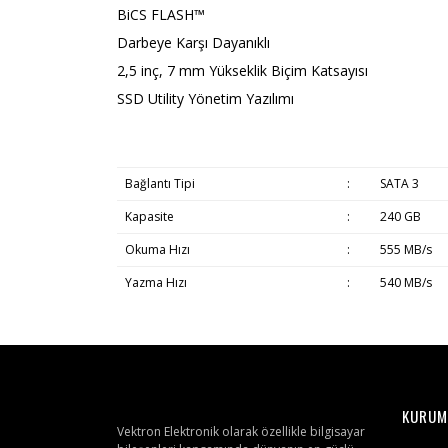
BiCS FLASH™
Darbeye Karşı Dayanıklı
2,5 inç, 7 mm Yükseklik Biçim Katsayısı
SSD Utility Yönetim Yazılımı
Bağlantı Tipi
:
SATA 3
Kapasite
:
240 GB
Okuma Hızı
:
555 MB/s
Yazma Hızı
:
540 MB/s
KURUM
Vektron Elektronik olarak özellikle bilgisayar