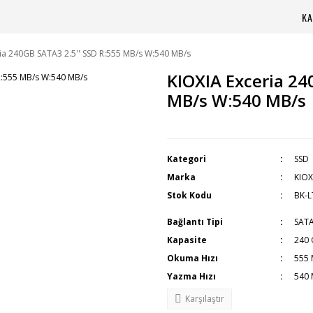
KA
ia 240GB SATA3 2.5'' SSD R:555 MB/s W:540 MB/s
KIOXIA Exceria 24
MB/s W:540 MB/s
Kategori
SSD
Marka
KIOX
Stok Kodu
BK-
Bağlantı Tipi
SATA
Kapasite
240
Okuma Hızı
555 
Yazma Hızı
540 
Karşılaştır