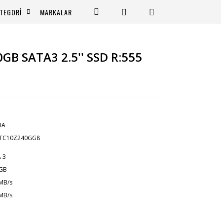
TEGORİ
MARKALAR
0GB SATA3 2.5'' SSD R:555
IA
LTC10Z240GG8
 3
 GB
MB/s
MB/s