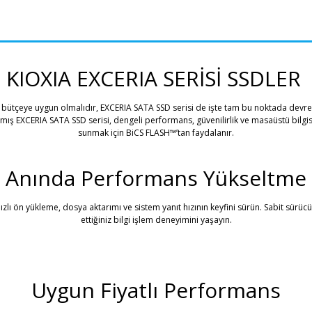
KIOXIA EXCERIA SERİSİ SSDLER
ütçeye uygun olmalıdır, EXCERIA SATA SSD serisi de işte tam bu noktada devreye 
lanmış EXCERIA SATA SSD serisi, dengeli performans, güvenilirlik ve masaüstü bilg
sunmak için BiCS FLASH™’tan faydalanır.
Anında Performans Yükseltme
 hızlı ön yükleme, dosya aktarımı ve sistem yanıt hızının keyfini sürün. Sabit sür
ettiğiniz bilgi işlem deneyimini yaşayın.
Uygun Fiyatlı Performans