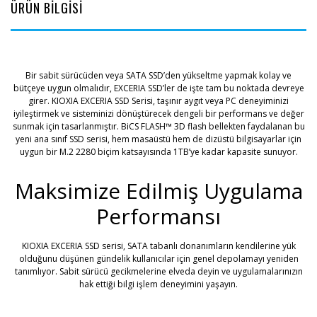
ÜRÜN BİLGİSİ
Bir sabit sürücüden veya SATA SSD’den yükseltme yapmak kolay ve
bütçeye uygun olmalıdır, EXCERIA SSD’ler de işte tam bu noktada devreye
girer. KIOXIA EXCERIA SSD Serisi, taşınır aygıt veya PC deneyiminizi
iyileştirmek ve sisteminizi dönüştürecek dengeli bir performans ve değer
sunmak için tasarlanmıştır. BiCS FLASH™ 3D flash bellekten faydalanan bu
yeni ana sınıf SSD serisi, hem masaüstü hem de dizüstü bilgisayarlar için
uygun bir M.2 2280 biçim katsayısında 1TB’ye kadar kapasite sunuyor.
Maksimize Edilmiş Uygulama
Performansı
KIOXIA EXCERIA SSD serisi, SATA tabanlı donanımların kendilerine yük
olduğunu düşünen gündelik kullanıcılar için genel depolamayı yeniden
tanımlıyor. Sabit sürücü gecikmelerine elveda deyin ve uygulamalarınızın
hak ettiği bilgi işlem deneyimini yaşayın.