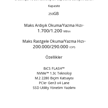
Kapasite
GB
250
Maks Ardışık Okuma/Yazma Hızı
(1)
1.700/1.200
MB/sn
Maks Rastgele Okuma/Yazma Hızı
(2)
200.000/290.000
IOPS
Özellikler
BiCS FLASH™
NVMe™ 1.3c Teknoloji
M.2 2280 Biçim Katsayısı
PCIe
Gen3 x4 Lane
®
SSD Utility Yönetim Yazılımı