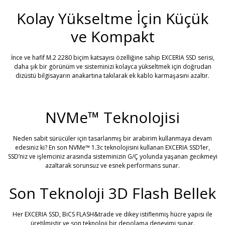
Kolay Yükseltme İçin Küçük
ve Kompakt
İnce ve hafif M.2 2280 biçim katsayısı özelliğine sahip EXCERIA SSD serisi,
daha şık bir görünüm ve sisteminizi kolayca yükseltmek için doğrudan
dizüstü bilgisayarın anakartına takılarak ek kablo karmaşasını azaltır.
NVMe™ Teknolojisi
Neden sabit sürücüler için tasarlanmış bir arabirim kullanmaya devam
edesiniz ki? En son NVMe™ 1.3c teknolojisini kullanan EXCERIA SSD’ler,
SSD’niz ve işlemciniz arasında sisteminizin G/Ç yolunda yaşanan gecikmeyi
azaltarak sorunsuz ve esnek performans sunar.
Son Teknoloji 3D Flash Bellek
Her EXCERIA SSD, BiCS FLASH&trade ve dikey istiflenmiş hücre yapısı ile
üretilmiştir ve son teknoloji bir depolama deneyimi sunar.