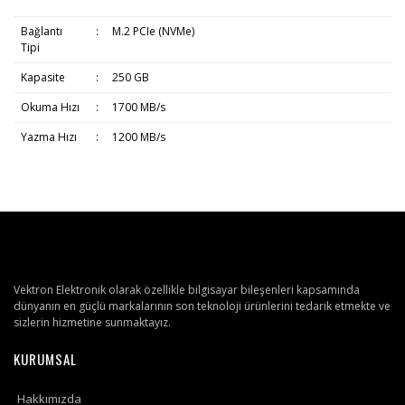
Bağlantı
:
M.2 PCIe (NVMe)
Tipi
Kapasite
:
250 GB
Okuma Hızı
:
1700 MB/s
Yazma Hızı
:
1200 MB/s
Vektron Elektronik olarak özellikle bilgisayar bileşenleri kapsamında
dünyanın en güçlü markalarının son teknoloji ürünlerini tedarik etmekte ve
sizlerin hizmetine sunmaktayız.
KURUMSAL
Hakkımızda