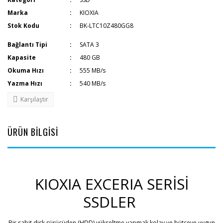
Marka
KIOXIA
Stok Kodu
BK-LTC10Z480GG8
Bağlantı Tipi
SATA 3
Kapasite
480 GB
Okuma Hızı
555 MB/s
Yazma Hızı
540 MB/s
Karşılaştır
ÜRÜN BİLGİSİ
KIOXIA EXCERIA SERİSİ
SSDLER
Bir sabit disk sürücüden (HDD) yükseltme yapmak kolay ve bütçeye uygun