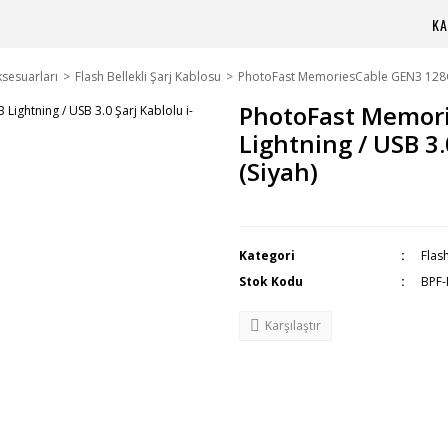
KA
sesuarları
Flash Bellekli Şarj Kablosu
PhotoFast MemoriesCable GEN3 128GB L
PhotoFast Memor
Lightning / USB 3.
(Siyah)
Kategori
Flas
Stok Kodu
BPF
Karşılaştır