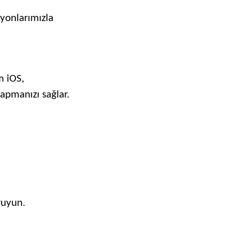
yonlarımızla
m iOS,
yapmanızı sağlar.
ruyun.