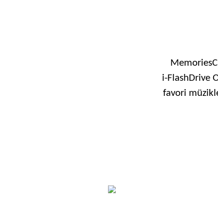
MemoriesCa
i-FlashDrive
favori müzikl