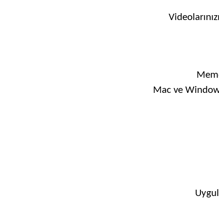
Videolarını
Memor
Mac ve Windows c
Uygul