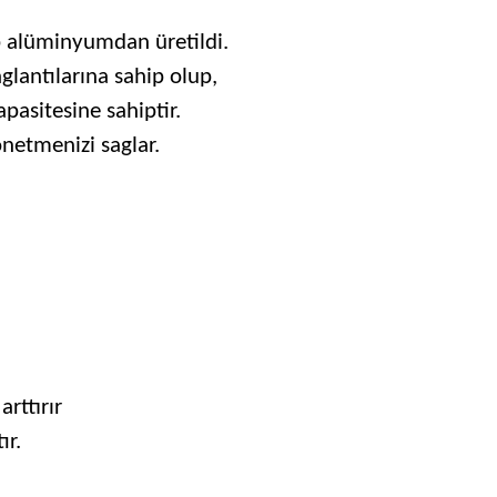
p alüminyumdan üretildi.
lantılarına sahip olup,
pasitesine sahiptir.
netmenizi saglar.
rttırır
ır.