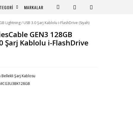
TEGORİ
MARKALAR
ightning / USB 3.0 Şarj Kablolu i-FlashDrive (Siyah)
iesCable GEN3 128GB
0 Şarj Kablolu i-FlashDrive
h Bellekli Şarj Kablosu
-MCG3U3BK128GB