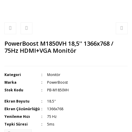
PowerBoost M1850VH 18,5'' 1366x768 /
75Hz HDMI+VGA Monitör
Kategori
Monitör
Marka
PowerBoost
Stok Kodu
PB-M1850VH
Ekran Boyutu
18.5''
Ekran Çözünürlüğü
1366x768
Yenileme Hızı
75 Hz
Tepki Süresi
5ms