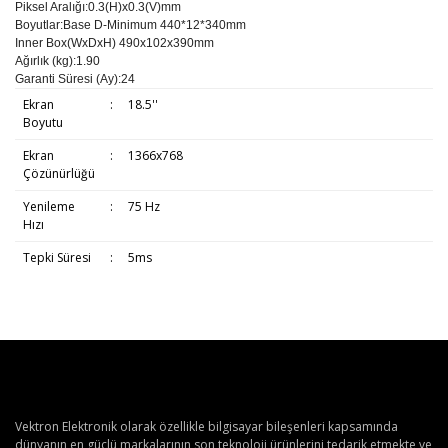
Piksel Aralığı
:
0.3(H)x0.3(V)mm
Boyutlar
:
Base D-Minimum 440*12*340mm
Inner Box(WxDxH) 490x102x390mm
Ağırlık (kg)
:
1.90
Garanti Süresi (Ay)
:
24
Ekran
:
18.5''
Boyutu
Ekran
:
1366x768
Çözünürlüğü
Yenileme
:
75 Hz
Hızı
Tepki Süresi
:
5ms
Vektron Elektronik olarak özellikle bilgisayar bileşenleri kapsamında
dünyanın en güçlü markalarının son teknoloji ürünlerini tedarik etmekte ve