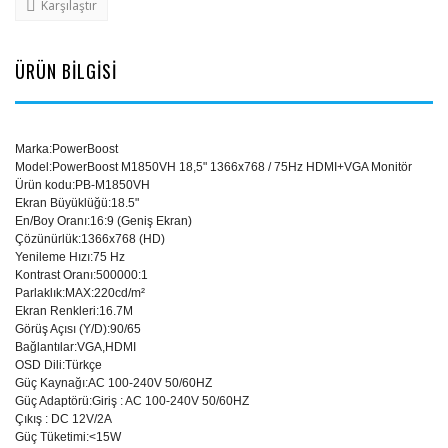
Karşılaştır
ÜRÜN BİLGİSİ
Marka
:
PowerBoost
Model
:
PowerBoost M1850VH 18,5" 1366x768 / 75Hz HDMI+VGA Monitör
Ürün kodu
:
PB-M1850VH
Ekran Büyüklüğü
:
18.5"
En/Boy Oranı
:
16:9 (Geniş Ekran)
Çözünürlük
:
1366x768 (HD)
Yenileme Hızı
:
75 Hz
Kontrast Oranı
:
500000:1
Parlaklık
:
MAX:220cd/m²
Ekran Renkleri
:
16.7M
Görüş Açısı (Y/D)
:
90/65
Bağlantılar
:
VGA,HDMI
OSD Dili
:
Türkçe
Güç Kaynağı
:
AC 100-240V 50/60HZ
Güç Adaptörü
:
Giriş : AC 100-240V 50/60HZ
Çıkış : DC 12V/2A
Güç Tüketimi
:
<15W