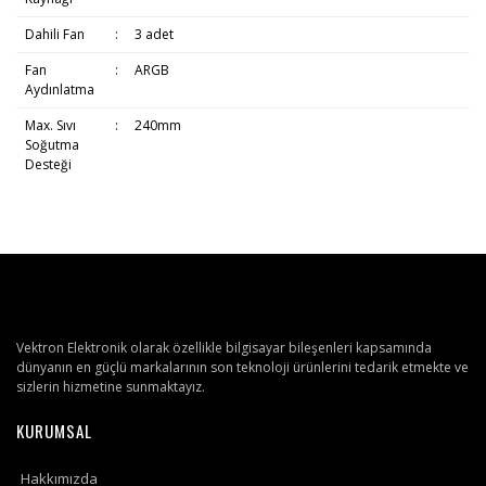
Dahili Fan
:
3 adet
Fan
:
ARGB
Aydınlatma
Max. Sıvı
:
240mm
Soğutma
Desteği
Vektron Elektronik olarak özellikle bilgisayar bileşenleri kapsamında
dünyanın en güçlü markalarının son teknoloji ürünlerini tedarik etmekte ve
sizlerin hizmetine sunmaktayız.
KURUMSAL
Hakkımızda