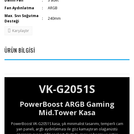
Dahili Fan
3 adet
Fan Aydınlatma
ARGB
Max. Sıvı Soğutma
240mm
Desteği
Karşılaştır
ÜRÜN BİLGİSİ
VK-G2051S
PowerBoost ARGB Gaming
Mid.Tower Kasa
PowerBoost VK-G2051S kasa, şık minimalist tasarımı, temperli cam
yan paneli, argb aydınlatması ile göz kamaştıran olağanüstü