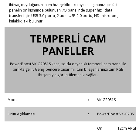
İhtiyaç duyduğunuzda en hızlı şekilde kolayca ulaşmanız için üst
panelin ön kısmında bulunuan I/O panelinde süper hızlı data
transferi için USB 3.0 portu, 2 adet USB 2.0 portu, HD mikrofon ,
kulaklık jakı bulunur.
TEMPERLİ CAM
PANELLER
PowerBoost VK-G2051S kasa, solda dayanıklı temperli cam panel ile
birlikte gelir. Geniş pencere tasarımı, tüm bileşenlerinizi tam RGB
ihtişamıyla görüntülemenizi sağlar.
Model
:
VK-G2051S
Ürün Açıklaması
:
PowerBoost VK-G2051S 
Ön
12cm ARGB