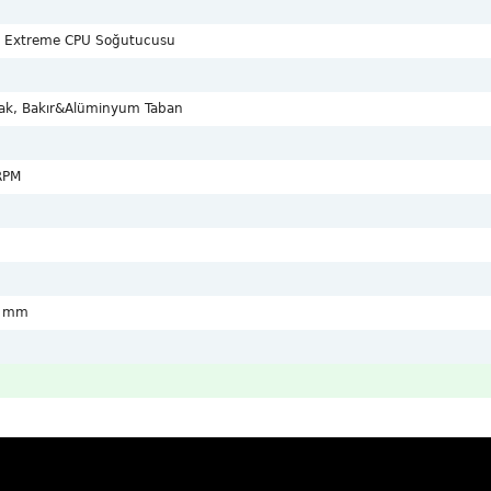
o Extreme CPU Soğutucusu
ak, Bakır&Alüminyum Taban
RPM
0 mm