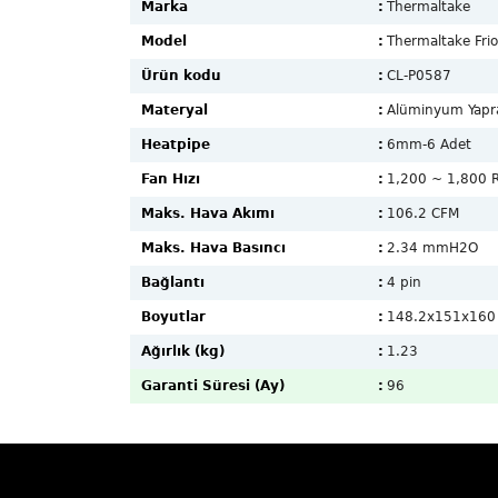
Marka
:
Thermaltake
Model
:
Thermaltake Fri
Ürün kodu
:
CL-P0587
Materyal
:
Alüminyum Yapr
Heatpipe
:
6mm-6 Adet
Fan Hızı
:
1,200 ~ 1,800 
Maks. Hava Akımı
:
106.2 CFM
Maks. Hava Basıncı
:
2.34 mmH2O
Bağlantı
:
4 pin
Boyutlar
:
148.2x151x16
Ağırlık (kg)
:
1.23
Garanti Süresi (Ay)
:
96