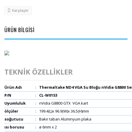
Karşılaştır
ÜRÜN BİLGİSİ
TEKNİK ÖZELLİKLER
Ürün Adı
:
Thermaltake ND4 VGA Su Bloğu nVidia G8800 Ser
P/N
:
CL-W0153
Uyumluluk
:
nVidia G8800 GTX
VGA kart
ölçüler
:
199.4(L)x 96.9(W)x 36.5(H)mm
soğutucu
:
Bakır taban Alüminyum plaka
ısı borusu
:
ø 6mm x 2