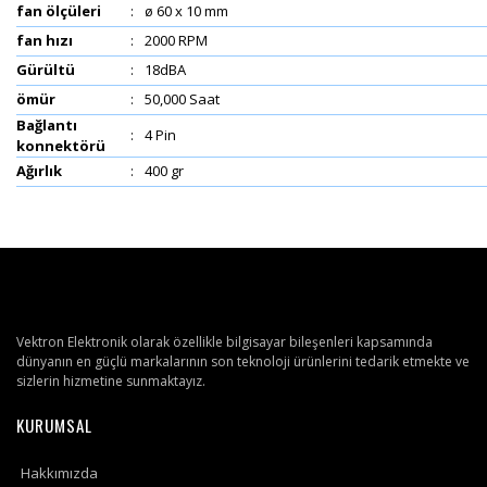
fan ölçüleri
:
ø 60 x 10 mm
fan hızı
:
2000 RPM
Gürültü
:
18dBA
ömür
:
50,000 Saat
Bağlantı
:
4 Pin
konnektörü
Ağırlık
:
400 gr
Vektron Elektronik olarak özellikle bilgisayar bileşenleri kapsamında
dünyanın en güçlü markalarının son teknoloji ürünlerini tedarik etmekte ve
sizlerin hizmetine sunmaktayız.
KURUMSAL
Hakkımızda