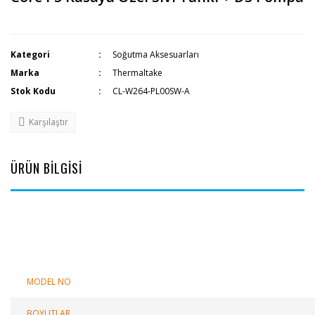
Kategori
Soğutma Aksesuarları
Marka
Thermaltake
Stok Kodu
CL-W264-PL00SW-A
Karşılaştır
ÜRÜN BİLGİSİ
MODEL NO
BOYUTLAR