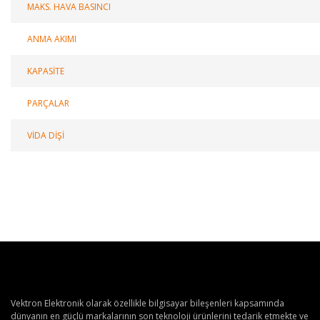
MAKS. HAVA BASINCI
ANMA AKIMI
KAPASİTE
PARÇALAR
VİDA DİŞİ
Vektron Elektronik olarak özellikle bilgisayar bileşenleri kapsamında
dünyanın en güçlü markalarının son teknoloji ürünlerini tedarik etmekte ve