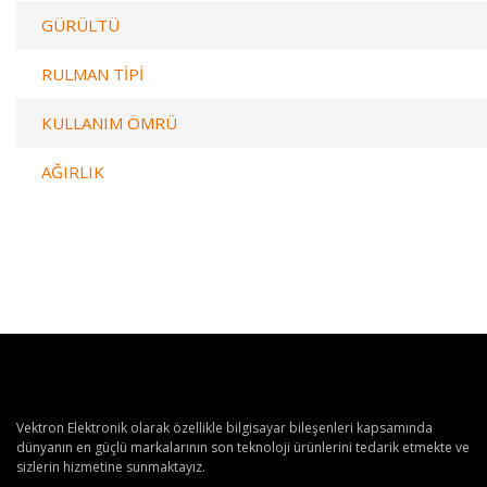
GÜRÜLTÜ
RULMAN TİPİ
KULLANIM ÖMRÜ
AĞIRLIK
Vektron Elektronik olarak özellikle bilgisayar bileşenleri kapsamında
dünyanın en güçlü markalarının son teknoloji ürünlerini tedarik etmekte ve
sizlerin hizmetine sunmaktayız.