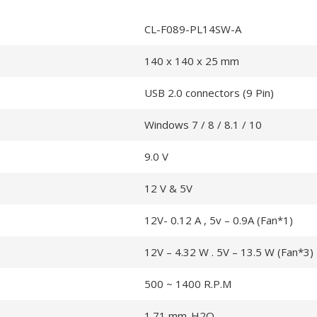
CL-F089-PL14SW-A
140 x 140 x 25 mm
USB 2.0 connectors (9 Pin)
Windows 7 / 8 / 8.1 / 10
9.0 V
12 V & 5V
12V- 0.12 A , 5v – 0.9A (Fan*1)
12V – 4.32 W . 5V – 13.5 W (Fan*3)
500 ~ 1400 R.P.M
1.71 mm-H2O