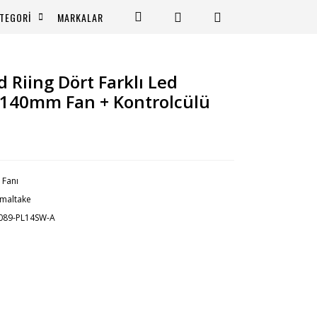
TEGORİ
MARKALAR
Riing Dört Farklı Led
140mm Fan + Kontrolcülü
 Fanı
maltake
089-PL14SW-A