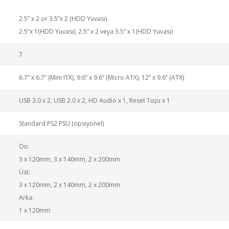
2.5” x 2 or 3.5”x 2 (HDD Yuvası)
2.5”x 1(HDD Yuvası); 2.5” x 2 veya 3.5” x 1(HDD Yuvası)
7
6.7” x 6.7” (Mini ITX), 9.6” x 9.6” (Micro ATX), 12” x 9.6” (ATX)
USB 3.0 x 2, USB 2.0 x 2, HD Audio x 1, Reset Tuşu x 1
Standard PS2 PSU (opsiyonel)
Ön:
3 x 120mm, 3 x 140mm, 2 x 200mm
Üst:
3 x 120mm, 2 x 140mm, 2 x 200mm
Arka:
1 x 120mm