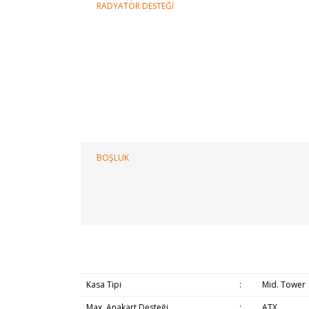
RADYATÖR DESTEĞİ
BOŞLUK
Kasa Tipi
:
Mid. Tower
Max. Anakart Desteği
:
ATX