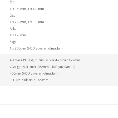
Ön:
1 x 360mm, 1 x 420mm
Üst:
1 x 280mm, 1 x 360mm
Arka:
1 x 120mm
Sağ:
1 x 360mm (HDD yuvaları olmadan)
Alanlar CPU soğutucusu yükseklik sınırı: 172mm
VGA genişlik sınırı: 282mm (HDD yuvaları ile)
400mm (HDD yuvaları olmadan)
PSU uzunluk sınırı: 220mm