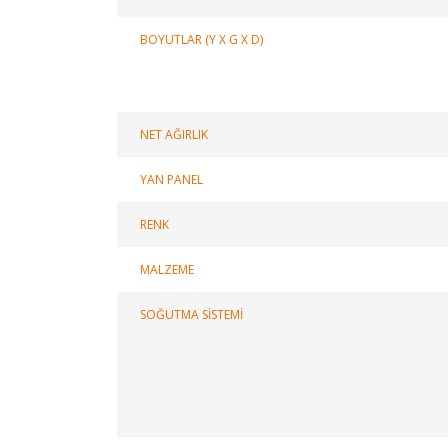
BOYUTLAR (Y X G X D)
NET AĞIRLIK
YAN PANEL
RENK
MALZEME
SOĞUTMA SİSTEMİ