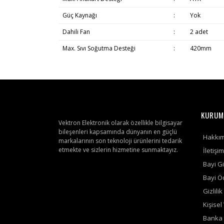
Güç Kaynağı
:
Yok
Dahili Fan
:
2 adet
Max. Sıvı Soğutma Desteği
:
420mm
KURUM
Vektron Elektronik olarak özellikle bilgisayar
bileşenleri kapsamında dünyanın en güçlü
Hakkı
markalarının son teknoloji ürünlerini tedarik
etmekte ve sizlerin hizmetine sunmaktayız.
İletişim
Bayi Gi
Bayi 
Gizlili
Kişisel
Banka 