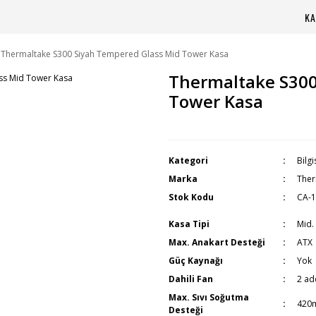
KA
Thermaltake S300 Siyah Tempered Glass Mid Tower Kasa
Thermaltake S300
Tower Kasa
Kategori
Bilg
Marka
Ther
Stok Kodu
CA-
Kasa Tipi
Mid.
Max. Anakart Desteği
ATX
Güç Kaynağı
Yok
Dahili Fan
2 ad
Max. Sıvı Soğutma
420
Desteği