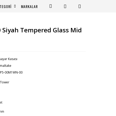
TEGORİ
MARKALAR
 Siyah Tempered Glass Mid
isayar Kasası
maltake
1P5-00M1WN-00
 Tower
et
mm