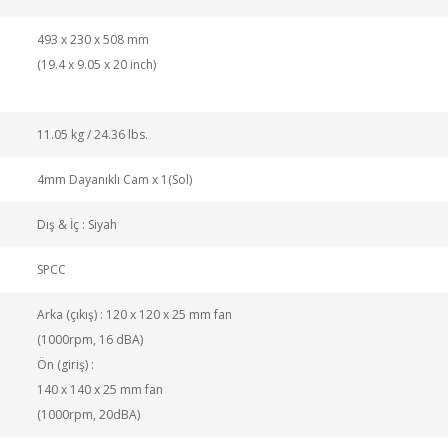
493 x 230 x 508 mm
(19.4 x 9.05 x 20 inch)
11.05 kg / 24.36 lbs.
4mm Dayanıklı Cam x 1(Sol)
Dış & İç : Siyah
SPCC
Arka (çıkış) : 120 x 120 x 25 mm fan
(1000rpm, 16 dBA)
Ön (giriş) :
140 x 140 x 25 mm fan
(1000rpm, 20dBA)