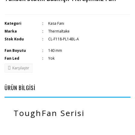
Kategori
Kasa Fanı
Marka
Thermaltake
Stok Kodu
CL-F118-PL14BL-A
Fan Boyutu
140 mm
Fan Led
Yok
Karşılaştır
ÜRÜN BİLGİSİ
ToughFan Serisi