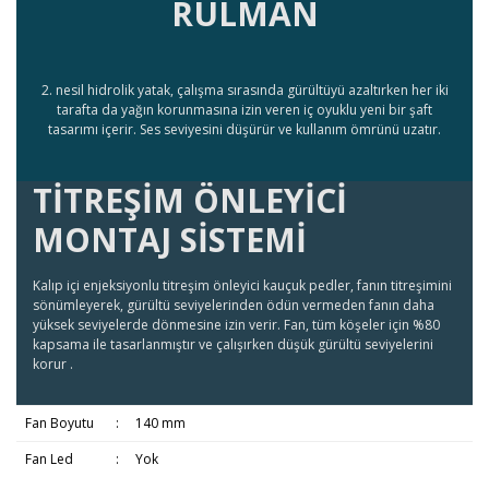
RULMAN
2. nesil hidrolik yatak, çalışma sırasında gürültüyü azaltırken her iki
tarafta da yağın korunmasına izin veren iç oyuklu yeni bir şaft
tasarımı içerir. Ses seviyesini düşürür ve kullanım ömrünü uzatır.
TİTREŞİM ÖNLEYİCİ
MONTAJ SİSTEMİ
Kalıp içi enjeksiyonlu titreşim önleyici kauçuk pedler, fanın titreşimini
sönümleyerek, gürültü seviyelerinden ödün vermeden fanın daha
yüksek seviyelerde dönmesine izin verir. Fan, tüm köşeler için %80
kapsama ile tasarlanmıştır ve çalışırken düşük gürültü seviyelerini
korur .
Fan Boyutu
:
140 mm
Fan Led
:
Yok