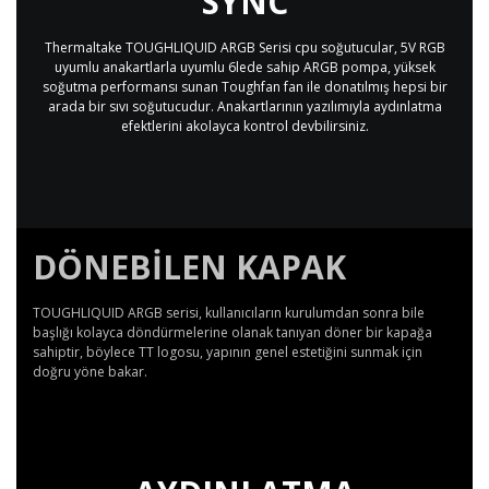
SYNC
Thermaltake TOUGHLIQUID ARGB Serisi cpu soğutucular, 5V RGB
uyumlu anakartlarla uyumlu 6lede sahip ARGB pompa, yüksek
soğutma performansı sunan Toughfan fan ile donatılmış hepsi bir
arada bir sıvı soğutucudur. Anakartlarının yazılımıyla aydınlatma
efektlerini akolayca kontrol devbilirsiniz.
DÖNEBILEN KAPAK
TOUGHLIQUID ARGB serisi, kullanıcıların kurulumdan sonra bile
başlığı kolayca döndürmelerine olanak tanıyan döner bir kapağa
sahiptir, böylece TT logosu, yapının genel estetiğini sunmak için
doğru yöne bakar.