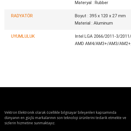
Materyal : Rubber
RADYATÖR
Boyut : 395 x 120 x 27 mm
Material : Aluminum
UYUMLULUK
Intel LGA 2066/2011-3/201
AMD AM4/AM3+/AM3/AM2+
Vektron Elektronik olarak özellikle bilgisayar bileşenleri kapsamında
dünyanın en güçlü markalarının son teknoloji ürünlerini tedarik etmekte ve
sizlerin hizmetine sunmaktayız.