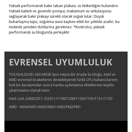
Yüksek performanslı bakır taban plakası, ısı iletkenliğini hızlandırır.
Yüksek kaliteli ve güvenilir pompa, maksimum su sirkülasyonu
sağlayarak bakır plakayı sürekli olarak soğuk tutar. Düşük
buharlaşma tüpü, soğutma sıvısı kaybını etkili bir şekilde azaltır; bu
nedenle yeniden doldurma gerekmez. *Kontrolcü, yüksek
performanslı su bloğunda yerleşiktir
EVRENSEL UYUMLULUK
TOUGHLIQUID 360 ARGB Sync Hepsi Bir Arada Su bloğu, Intel ve
AMD evrensel braketlerini destekleyerek farklı CPU kullanıcılarının
hızlı bir kurulumdan sonra harika aydınlatma efektlerinin keyfini
çıkarmasına olanak tanır.
Intel: LGA 2066/2011-3/2011/1700/1200/1156/1155/1151/1150
AMD : AM4/AM3+/AM3/AM2+/AM2/FM2/FM1