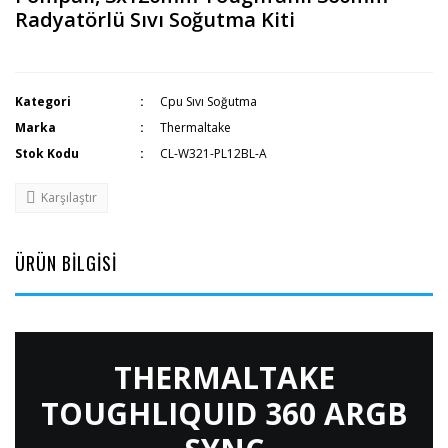
Radyatörlü Sıvı Soğutma Kiti
Kategori
Cpu Sıvı Soğutma
Marka
Thermaltake
Stok Kodu
CL-W321-PL12BL-A
Karşılaştır
ÜRÜN BİLGİSİ
THERMALTAKE
TOUGHLIQUID 360 ARGB