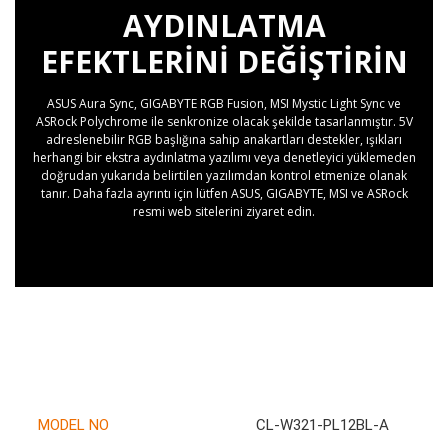
AYDINLATMA
EFEKTLERINI DEĞIŞTIRIN
ASUS Aura Sync, GIGABYTE RGB Fusion, MSI Mystic Light Sync ve
ASRock Polychrome ile senkronize olacak şekilde tasarlanmıştır. 5V
adreslenebilir RGB başlığına sahip anakartları destekler, ışıkları
herhangi bir ekstra aydınlatma yazılımı veya denetleyici yüklemeden
doğrudan yukarıda belirtilen yazılımdan kontrol etmenize olanak
tanır. Daha fazla ayrıntı için lütfen ASUS, GIGABYTE, MSI ve ASRock
resmi web sitelerini ziyaret edin.
MODEL NO
CL-W321-PL12BL-A