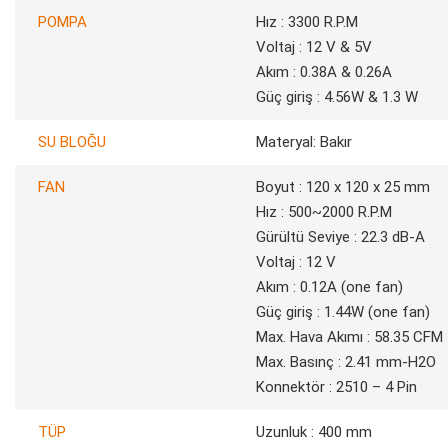
POMPA
Hız : 3300 R.P.M
Voltaj : 12 V & 5V
Akım : 0.38A & 0.26A
Güç giriş : 4.56W & 1.3 W
SU BLOĞU
Materyal: Bakır
FAN
Boyut : 120 x 120 x 25 mm
Hız : 500~2000 R.P.M
Gürültü Seviye : 22.3 dB-A
Voltaj : 12 V
Akım : 0.12A (one fan)
Güç giriş : 1.44W (one fan)
Max. Hava Akımı : 58.35 CFM
Max. Basınç : 2.41 mm-H2O
Konnektör : 2510 – 4 Pin
TÜP
Uzunluk : 400 mm